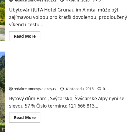
redakce tomovyzajezdy.cz
4 května, 2026
0
Ubytování JUFA Hotel Grünau im Almtal může být
zajímavou volbou pro kratší dovolenou, prodloužený
víkend i cestu...
Read
Read More
more
about
Rakouské
Alpy:
3*
hotel
se
snídaní
nebo
Švýcarské Alpy se super slevou 57 %, 7 dní za
polopenzí,
2498,-Kč
sauna
redakce tomovyzajezdy.cz
4 listopadu, 2018
0
Bytový dům Parc , Švýcarsko, Švýcarské Alpy nyní se
slevou 57 % Číslo termínu: 121 666 813...
Read
Read More
more
about
Švýcarské