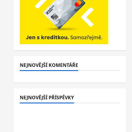
NEJNOVĚJŠÍ KOMENTÁŘE
NEJNOVĚJŠÍ PŘÍSPĚVKY
Italské Jesolo: 3* hotel přímo u pláže se
snídaní nebo polopenzí – ideální dovolená
u Jaderského moře