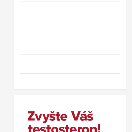
Hotel Oaza Gradac*** – dovolená na
Makarské riviéře jen pár kroků od jedné z
nejkrásnějších pláží Chorvatska
Jednodenní koupání u Baltského moře ve
Svinoústí – třídenní autobusový zájezd za
skvělou cenu od 1 699 Kč
Co dělat při ztrátě cestovního dokladu v
zahraničí.
Nový wellness hotel v polských Beskydech