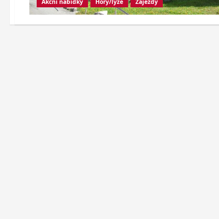
Akční nabídky
Hory/lyže
Zájezdy