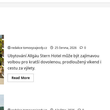
Bavorské Alpy: wellness, polopenze a karta výhod
redakce tomovyzajezdy.cz
25 června, 2026
0
Ubytování Allgäu Stern Hotel může být zajímavou
volbou pro kratší dovolenou, prodloužený víkend i
cestu za výlety.
Read
Read More
more
about
Bavorské
Alpy:
wellness,
Rakouské Alpy: 3* hotel se snídaní nebo
polopenze
a
polopenzí, sauna
karta
výhod