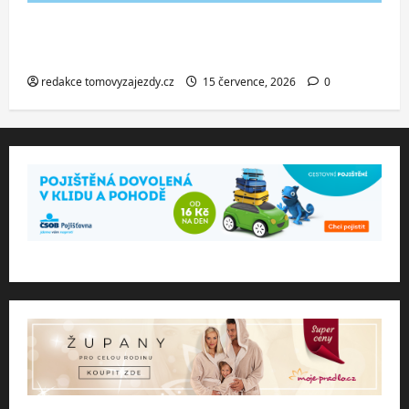
Co dělat při ztrátě cestovního dokladu
v zahraničí.
redakce tomovyzajezdy.cz
15 července, 2026
0