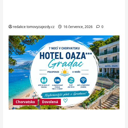
Italské Jesolo: 3* hotel přímo u pláže
se snídaní nebo polopenzí – ideální
dovolená u Jaderského moře
redakce tomovyzajezdy.cz
16 července, 2026
0
Chorvatsko
Dovolená
Hotel Oaza Gradac*** – dovolená na
Makarské riviéře jen pár kroků od