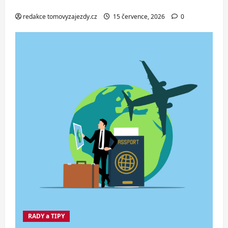
zájezd za skvělou cenu od 1 699 Kč
redakce tomovyzajezdy.cz
15 července, 2026
0
RADY a TIPY