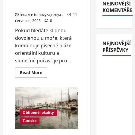
Sousse
NEJNOVĚJŠÍ
a
atmosféry
Port
KOMENTÁŘE
El
redakce tomovyzajezdy.cz
11
Kantaoui
července, 2025
0
Pokud hledáte klidnou
dovolenou u moře, která
NEJNOVĚJŠÍ
kombinuje písečné pláže,
PŘÍSPĚVKY
orientální kulturu a
slunečné počasí, je pro...
Italské
Read
Read More
Jesolo: 3*
more
hotel
about
Djerba:
přímo u
Tuniský
ostrov
pláže se
pohody,
pláží
snídaní
a
orientální
nebo
Oblíbené lokality
atmosféry
polopenzí
Tunisko
– ideální
dovolená