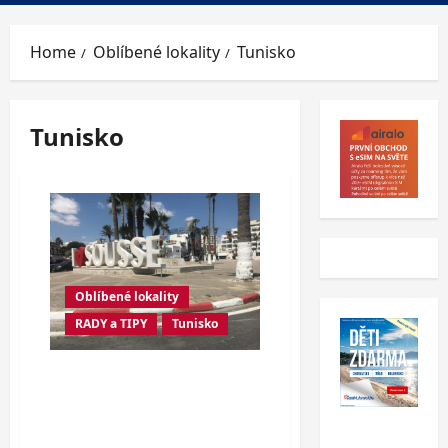
Menu
Home
Oblíbené lokality
Tunisko
Tunisko
Oblíbené lokality
RADY a TIPY
Tunisko
Tunisko: Klid i ruch jen 8
km od sebe – tipy a dojmy
ze Sousse a Port El
Kantaoui