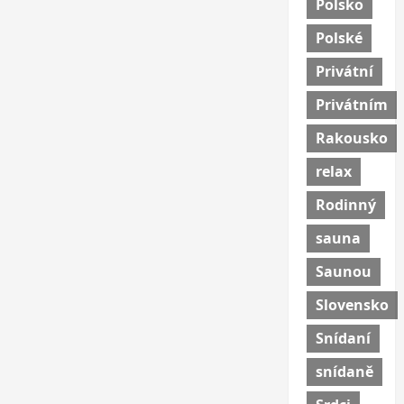
Polsko
Polské
Privátní
Privátním
Rakousko
relax
Rodinný
sauna
Saunou
Slovensko
Snídaní
snídaně