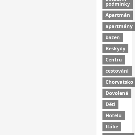
podmínky
Apartmán
apartmány
bazen
Beskydy
Centru
cestování
Chorvatsko
Dovolená
Děti
Hotelu
Itálie