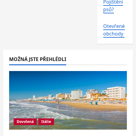
Pojištění
psů?
Otevřené
obchody
MOŽNÁ JSTE PŘEHLÉDLI
Dovolená
Itálie