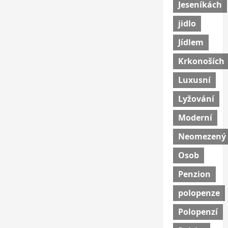
Jeseníkách
jidlo
Jídlem
Krkonoších
Luxusní
Lyžování
Moderní
Neomezený
Osob
Penzion
polopenze
Polopenzí