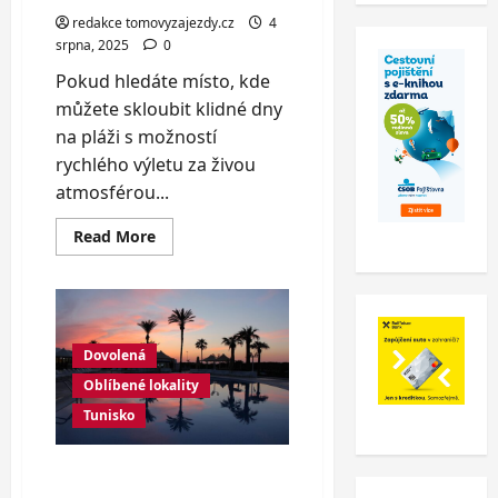
redakce tomovyzajezdy.cz
4
srpna, 2025
0
Pokud hledáte místo, kde
můžete skloubit klidné dny
na pláži s možností
rychlého výletu za živou
atmosférou...
Read
Read More
more
about
Tunisko:
Klid
i
ruch
jen
Dovolená
8
km
Oblíbené lokality
od
sebe
Tunisko
–
tipy
a
dojmy
Djerba: Tuniský ostrov
ze
pohody, pláží a orientální