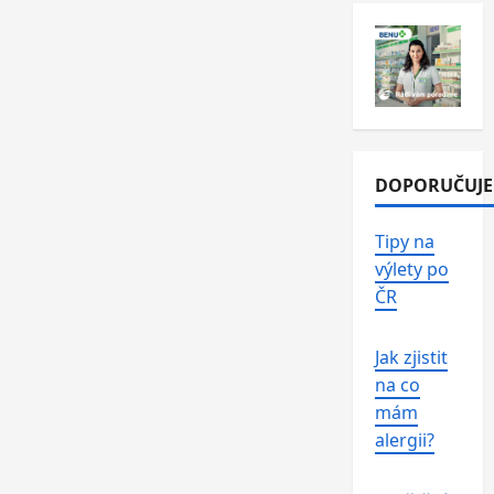
DOPORUČUJ
Tipy na
výlety po
ČR
Jak zjistit
na co
mám
alergii?