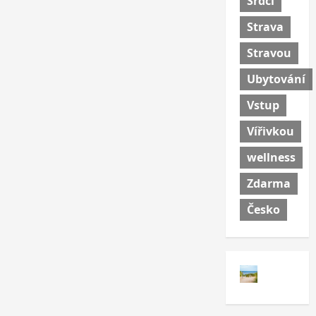
Srdci
Strava
Stravou
Ubytování
Vstup
Vířivkou
wellness
Zdarma
Česko