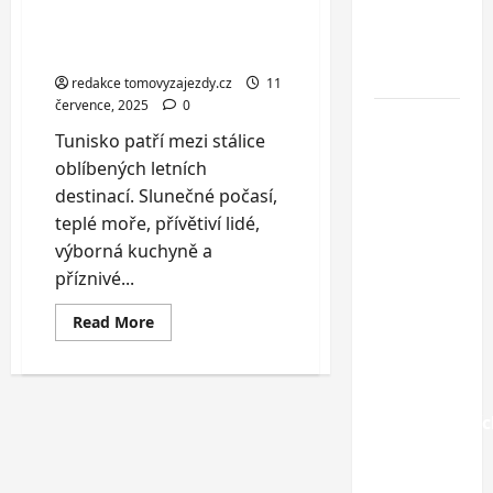
Dovolená v Tunisku:
u
Objevte kouzlo Port El
Jaderského
Kantaoui
moře
redakce tomovyzajezdy.cz
11
července, 2025
0
Hotel
Tunisko patří mezi stálice
Oaza
oblíbených letních
Gradac***
destinací. Slunečné počasí,
–
teplé moře, přívětiví lidé,
dovolená
výborná kuchyně a
na
příznivé...
Makarské
riviéře
Read
Read More
more
jen pár
about
kroků od
Dovolená
v
jedné z
Tunisku:
Objevte
nejkrásnější
kouzlo
Port
pláží
El
Kantaoui
Chorvatska