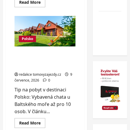
Read
Read More
zahraničí.
more
about
Stylová
Nový
wellness
roubenka
wellness
na
Třeboňsku
hotel v
až
polských
pro
Polsko
8
Beskydech
osob
Vybavená chata u
Baltského moře až pro 10
osob
redakce tomovyzajezdy.cz
9
července, 2026
0
Tip na pobyt v destinaci
Polsko: Vybavená chata u
Baltského moře až pro 10
osob. V článku...
Read
Read More
more