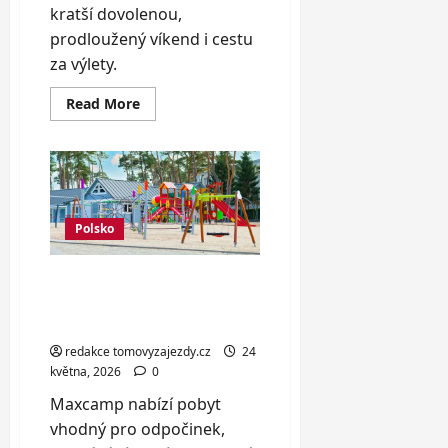
kratší dovolenou,
prodloužený víkend i cestu
za výlety.
Read
Read More
more
about
Luxusní
hausbót
až
pro
6
osob
v
Polsko
Holešovicích
Krásně vybavené domky
u Baltského moře až pro 6
osob
redakce tomovyzajezdy.cz
24
května, 2026
0
Maxcamp nabízí pobyt
vhodný pro odpočinek,