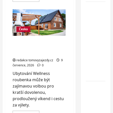
more
about
Jednodenní
Krásný
penzion
koupání
v
Jáchymově:
u
pohodlí
Baltského
až
pro
Česko
moře ve
12
osob
Svinoústí
Stylová wellness
– třídenní
roubenka na Třeboňsku
autobusový
až pro 8 osob
zájezd za
redakce tomovyzajezdy.cz
9
skvělou
července, 2026
0
cenu od 1
Ubytování Wellness
699 Kč
roubenka může být
Co dělat
zajímavou volbou pro
při ztrátě
kratší dovolenou,
cestovního
prodloužený víkend i cestu
dokladu
za výlety.
v