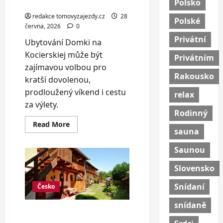
Polsko
vířivkou, až pro 14 osob
redakce tomovyzajezdy.cz
28
Polské
června, 2026
0
Privátní
Ubytování Domki na
Kocierskiej může být
Privátním
zajímavou volbou pro
Rakousko
kratší dovolenou,
prodloužený víkend i cestu
relax
za výlety.
Rodinný
Read
Read More
more
sauna
about
Horské
Saunou
domky
s
privátní
Slovensko
vířivkou,
až
Snídaní
pro
Česko
14
osob
snídaně
Apartmán na Lipensku i s