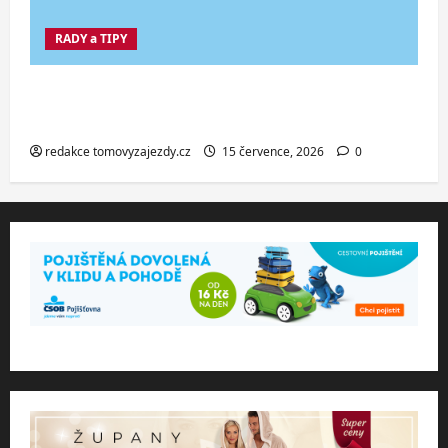
RADY a TIPY
Co dělat při ztrátě cestovního dokladu
v zahraničí.
redakce tomovyzajezdy.cz
15 července, 2026
0