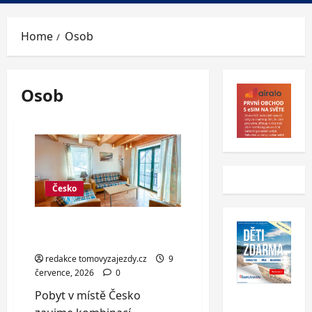
Menu
Home
Osob
Osob
Česko
Vybavené chaty v Čisté v
Krkonoších až pro 8 osob
redakce tomovyzajezdy.cz
9
července, 2026
0
Pobyt v místě Česko