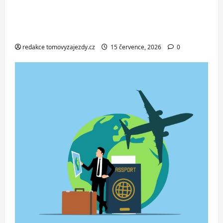
Jednodenní koupání u Baltského moře
ve Svinoústí – třídenní autobusový
zájezd za skvělou cenu od 1 699 Kč
redakce tomovyzajezdy.cz
15 července, 2026
0