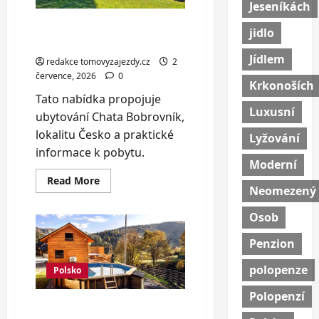
Jeseníkách
osob
Pobyt v srdci Jeseníků:
jidlo
chalupa až pro 9 osob
Jídlem
redakce tomovyzajezdy.cz
2
července, 2026
0
Krkonoších
Tato nabídka propojuje
Luxusní
ubytování Chata Bobrovník,
lokalitu Česko a praktické
Lyžování
informace k pobytu.
Moderní
Read
Read More
more
Neomezený
about
Pobyt
Osob
v
srdci
Jeseníků:
Penzion
chalupa
až
polopenze
pro
Polsko
9
osob
Polopenzí
Horské domky s privátní