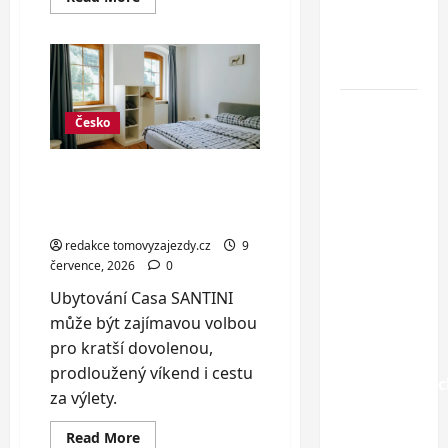
more
u
about
Moderní
Jaderského
apartmány
v
moře
Kladské
kotlině
Hotel
až
pro
Česko
Oaza
6
osob
Gradac***
Krásný penzion v
–
Jáchymově: pohodlí až
dovolená
pro 12 osob
na
redakce tomovyzajezdy.cz
9
Makarské
července, 2026
0
riviéře
Ubytování Casa SANTINI
jen pár
může být zajímavou volbou
kroků od
pro kratší dovolenou,
jedné z
prodloužený víkend i cestu
nejkrásnější
za výlety.
pláží
Chorvatska
Read
Read More