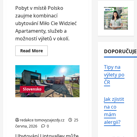
Pobyt v místě Polsko
zaujme kombinací
ubytování Miło Cie Widzieć
Apartamenty, služeb a
možností výletů v okolí.
Read
Read More
DOPORUČUJ
more
about
Písečné
Tipy na
duny
a
výlety po
pláž
Leba:
ČR
apartmány
až
Slovensko
pro
6
Jak zjistit
osob
Srdce Liptova: domečky s
na co
wellness pro 2–5 osob
mám
redakce tomovyzajezdy.cz
25
alergii?
června, 2026
0
Ubytování Liptovalley může