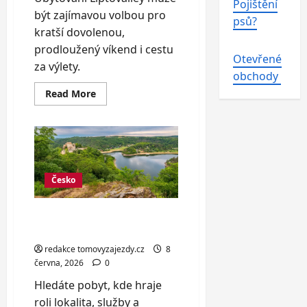
Pojištění
být zajímavou volbou pro
psů?
kratší dovolenou,
prodloužený víkend i cestu
Otevřené
za výlety.
obchody
Read
Read More
more
about
Srdce
Liptova:
domečky
s
wellness
pro
2–
Česko
5
osob
Apartmány u Vranovské
přehrady pro 4 až 11 osob
redakce tomovyzajezdy.cz
8
června, 2026
0
Hledáte pobyt, kde hraje
roli lokalita, služby a