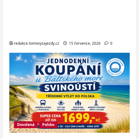
Hotel Oaza Gradac*** – dovolená na
Makarské riviéře jen pár kroků od
jedné z nejkrásnějších pláží
Chorvatska
redakce tomovyzajezdy.cz
15 července, 2026
0
Dovolená
Polsko