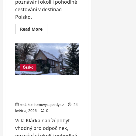
poznávání okolí i pohodlné
cestování v destinaci
Polsko.
Read
Read More
more
about
Krásně
vybavené
domky
u
Baltského
moře
až
Česko
pro
6
osob
Apartmány v Krkonoších
až pro 6 osob, sleva na
saunu
redakce tomovyzajezdy.cz
24
května, 2026
0
Villa Klárka nabízí pobyt
vhodný pro odpočinek,
poznávání okolí i pohodlné