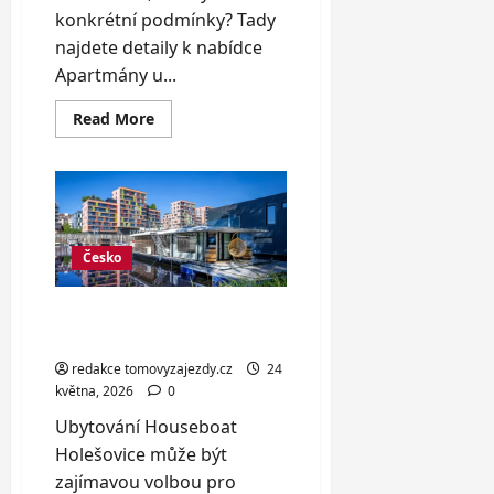
konkrétní podmínky? Tady
najdete detaily k nabídce
Apartmány u...
Read
Read More
more
about
Apartmány
u
Vranovské
přehrady
pro
4
až
Česko
11
osob
Luxusní hausbót až pro 6
osob v Holešovicích
redakce tomovyzajezdy.cz
24
května, 2026
0
Ubytování Houseboat
Holešovice může být
zajímavou volbou pro