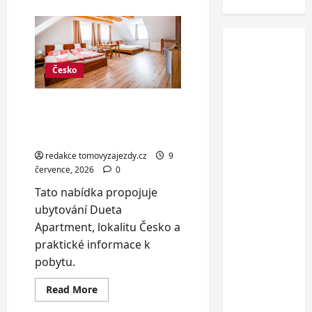
about
Vybavená
chata
u
Baltského
moře
až
pro
Česko
10
osob
Moderní apartmán v
Českém Krumlově až pro
5 osob
redakce tomovyzajezdy.cz
9
července, 2026
0
Tato nabídka propojuje
ubytování Dueta
Apartment, lokalitu Česko a
praktické informace k
pobytu.
Read
Read More
more
about