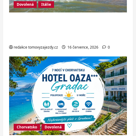
Dovolená
Itálie
Italské Jesolo: 3* hotel přímo u pláže
se snídaní nebo polopenzí – ideální
dovolená u Jaderského moře
redakce tomovyzajezdy.cz
16 července, 2026
0
Chorvatsko
Dovolená