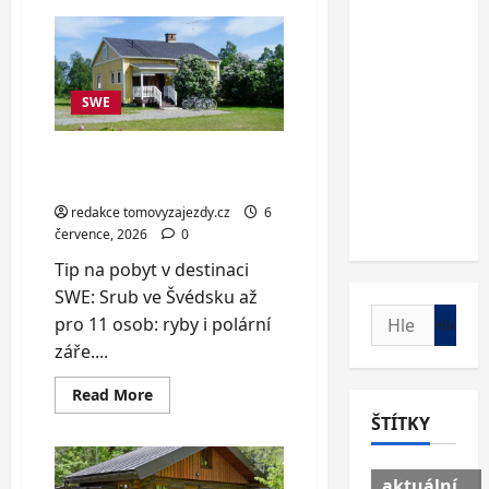
Moderní
apartmán
v
Českém
Krumlově
až
pro
SWE
5
osob
Srub ve Švédsku až pro 11
osob: ryby i polární záře
redakce tomovyzajezdy.cz
6
července, 2026
0
Tip na pobyt v destinaci
SWE: Srub ve Švédsku až
Vyhledávání
pro 11 osob: ryby i polární
záře....
Read
Read More
more
ŠTÍTKY
about
Srub
ve
Švédsku
aktuální
až