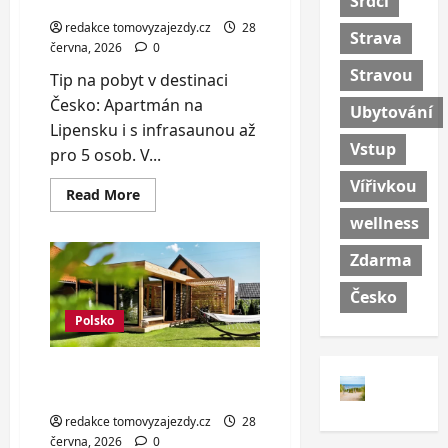
Srdci
infrasaunou až pro 5 osob
redakce tomovyzajezdy.cz
28
Strava
června, 2026
0
Stravou
Tip na pobyt v destinaci
Česko: Apartmán na
Ubytování
Lipensku i s infrasaunou až
Vstup
pro 5 osob. V...
Vířivkou
Read
Read More
more
wellness
about
Apartmán
na
Zdarma
Lipensku
i
s
Česko
infrasaunou
až
Polsko
pro
5
osob
Písečné duny a pláž Leba:
apartmány až pro 6 osob
redakce tomovyzajezdy.cz
28
června, 2026
0