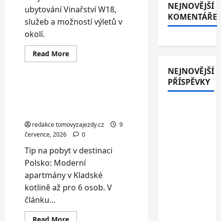
NEJNOVĚJŠÍ
ubytování Vinařství W18,
KOMENTÁŘE
služeb a možností výletů v
okolí.
Read
Read More
more
Polsko
about
NEJNOVĚJŠÍ
Pobyt
ve
PŘÍSPĚVKY
vinařství
Moderní apartmány v
i
Kladské kotlině až pro 6
degustace
Italské
vín
osob
až
Jesolo: 3*
pro
redakce tomovyzajezdy.cz
9
8
hotel
července, 2026
0
osob
přímo u
Tip na pobyt v destinaci
pláže se
Polsko: Moderní
snídaní
apartmány v Kladské
nebo
kotlině až pro 6 osob. V
polopenzí
článku...
– ideální
dovolená
Read
Read More