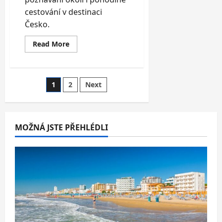
cestování v destinaci
Česko.
Read
Read More
more
about
Apartmány
v
Krkonoších
Stránkování
1
2
Next
až
pro
6
příspěvků
osob,
sleva
na
MOŽNÁ JSTE PŘEHLÉDLI
saunu