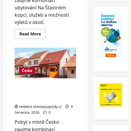
zaujme kombinací
ubytování Na Šťastném
kopci, služeb a možností
výletů v okolí.
Read
Read More
more
about
Vybavené
chaty
v
Čisté
v
Krkonoších
až
Česko
pro
8
osob
Pobyt ve vinařství i
degustace vín až pro 8
osob
redakce tomovyzajezdy.cz
9
července, 2026
0
Pobyt v místě Česko
zaujme kombinací