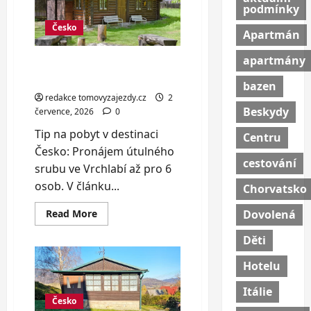
pro
podmínky
11
osob:
Česko
Apartmán
ryby
i
polární
apartmány
Pronájem útulného srubu
záře
ve Vrchlabí až pro 6 osob
bazen
redakce tomovyzajezdy.cz
2
Beskydy
července, 2026
0
Tip na pobyt v destinaci
Centru
Česko: Pronájem útulného
cestování
srubu ve Vrchlabí až pro 6
osob. V článku...
Chorvatsko
Read
Read More
Dovolená
more
about
Děti
Pronájem
útulného
srubu
Hotelu
ve
Vrchlabí
až
Itálie
pro
Česko
6