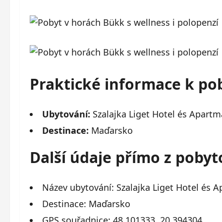
Praktické informace k po
Ubytování:
Szalajka Liget Hotel és Apart
Destinace:
Maďarsko
Další údaje přímo z poby
Název ubytování: Szalajka Liget Hotel és
Destinace: Maďarsko
GPS souřadnice: 48.101333, 20.394304