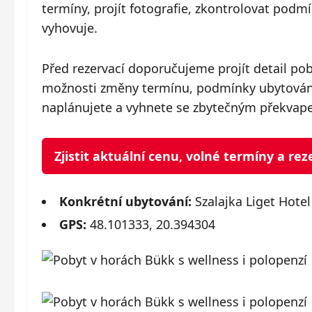
termíny, projít fotografie, zkontrolovat pod
vyhovuje.
Před rezervací doporučujeme projít detail po
možnosti změny termínu, podmínky ubytování 
naplánujete a vyhnete se zbytečným překvap
Zjistit aktuální cenu, volné termíny a r
Konkrétní ubytování:
Szalajka Liget Hote
GPS:
48.101333, 20.394304