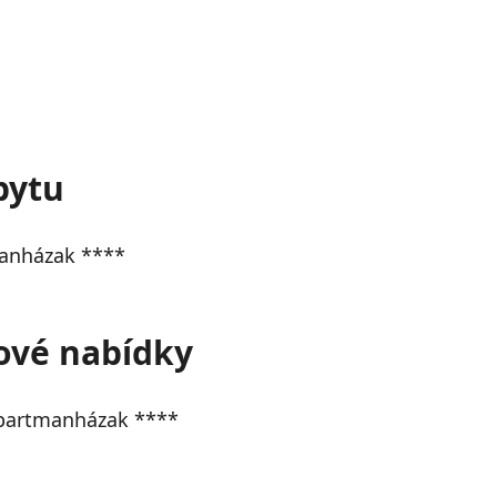
bytu
manházak ****
tové nabídky
 Apartmanházak ****