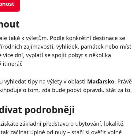
upnost
nout
ale také k výletům. Podle konkrétní destinace se
řírodních zajímavostí, vyhlídek, památek nebo míst
více dní, vyplatí se spojit pobyt s několika
 itinerář.
 vyhledat tipy na výlety v oblasti
Maďarsko
. Právě
ozhoduje o tom, zda bude pobyt opravdu stát za to.
dívat podrobněji
ískáte základní představu o ubytování, lokalitě,
ak začínat úplně od nuly – stačí si ověřit volné