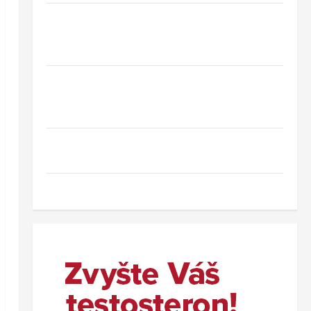
Hotel Oaza Gradac*** – dovolená na
Makarské riviéře jen pár kroků od jedné z
nejkrásnějších pláží Chorvatska
Jednodenní koupání u Baltského moře ve
Svinoústí – třídenní autobusový zájezd za
skvělou cenu od 1 699 Kč
Co dělat při ztrátě cestovního dokladu v
zahraničí.
Nový wellness hotel v polských Beskydech