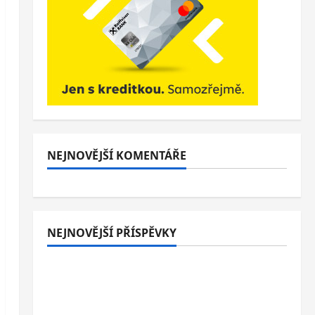
NEJNOVĚJŠÍ KOMENTÁŘE
NEJNOVĚJŠÍ PŘÍSPĚVKY
Italské Jesolo: 3* hotel přímo u pláže se
snídaní nebo polopenzí – ideální dovolená
u Jaderského moře