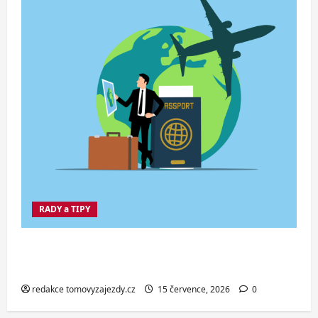
RADY a TIPY
Co dělat při ztrátě cestovního dokladu
v zahraničí.
redakce tomovyzajezdy.cz
15 července, 2026
0