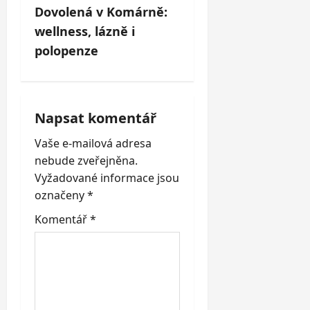
t
Dovolená v Komárně:
n
wellness, lázně i
polopenze
a
v
i
Napsat komentář
Vaše e-mailová adresa
g
nebude zveřejněna.
a
Vyžadované informace jsou
označeny
*
t
Komentář
*
i
o
n