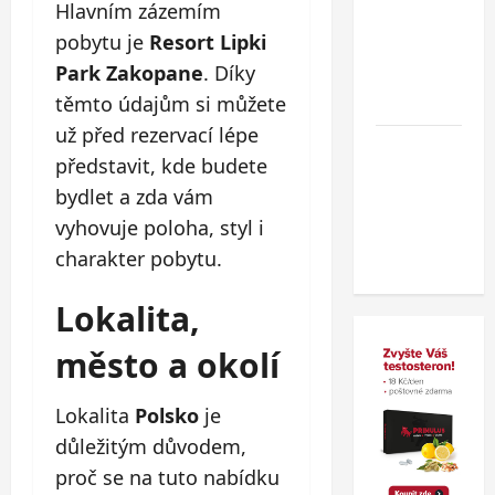
Hlavním zázemím
cestovního
pobytu je
Resort Lipki
dokladu
Park Zakopane
. Díky
v
zahraničí.
těmto údajům si můžete
už před rezervací lépe
Nový
představit, kde budete
wellness
bydlet a zda vám
hotel v
vyhovuje poloha, styl i
polských
Beskydech
charakter pobytu.
Lokalita,
město a okolí
Lokalita
Polsko
je
důležitým důvodem,
proč se na tuto nabídku