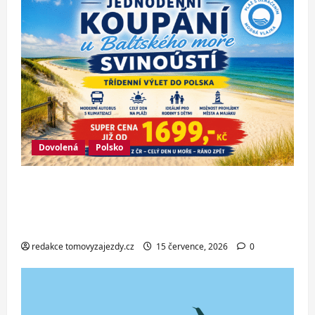
Dovolená
Polsko
Jednodenní koupání u Baltského moře
ve Svinoústí – třídenní autobusový
zájezd za skvělou cenu od 1 699 Kč
redakce tomovyzajezdy.cz
15 července, 2026
0