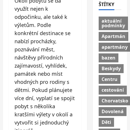
Okolí pobytu se dá
ŠTÍTKY
využít nejen k
odpočinku, ale také k
aktuální
výletům. Podle
podmínky
konkrétní destinace se
Apartmán
nabízí procházky,
apartmány
poznávání měst,
návštěvy přírodních
bazen
zajímavostí, vyhlídek,
Beskydy
památek nebo míst
Centru
vhodných pro rodiny s
dětmi. Pokud plánujete
cestování
více dní, vyplatí se spojit
Chorvatsko
pobyt s několika
Dovolená
kratšími výlety v okolí a
Děti
vytvořit si jednoduchý