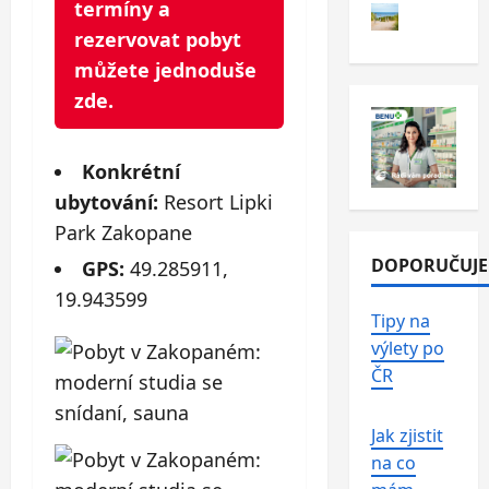
termíny a
rezervovat pobyt
můžete jednoduše
zde.
Konkrétní
ubytování:
Resort Lipki
Park Zakopane
DOPORUČUJ
GPS:
49.285911,
19.943599
Tipy na
výlety po
ČR
Jak zjistit
na co