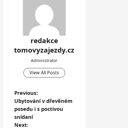
redakce
tomovyzajezdy.cz
Administrator
View All Posts
P
Previous:
Ubytování v dřevěném
o
posedu i s poctivou
s
snídaní
Next: