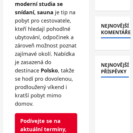
moderní studia se
snídaní, sauna
je tip na
pobyt pro cestovatele,
NEJNOVĚJŠÍ
kteří hledají pohodlné
KOMENTÁŘE
ubytování, odpočinek a
zároveň možnost poznat
zajímavé okolí. Nabídka
je zasazená do
NEJNOVĚJŠÍ
destinace
Polsko
, takže
PŘÍSPĚVKY
se hodí pro dovolenou,
Italské
prodloužený víkend i
Jesolo: 3*
kratší pobyt mimo
hotel
domov.
přímo u
pláže se
Podívejte se na
snídaní
aktuální termíny,
nebo