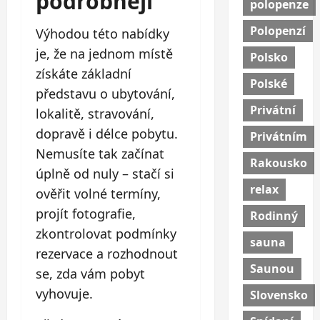
podrobněji
polopenze
Polopenzí
Výhodou této nabídky
je, že na jednom místě
Polsko
získáte základní
Polské
představu o ubytování,
Privátní
lokalitě, stravování,
dopravě i délce pobytu.
Privátním
Nemusíte tak začínat
Rakousko
úplně od nuly – stačí si
relax
ověřit volné termíny,
projít fotografie,
Rodinný
zkontrolovat podmínky
sauna
rezervace a rozhodnout
Saunou
se, zda vám pobyt
vyhovuje.
Slovensko