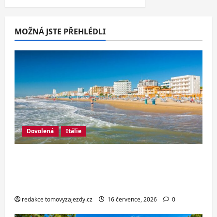
MOŽNÁ JSTE PŘEHLÉDLI
Dovolená
Itálie
Italské Jesolo: 3* hotel přímo u pláže
se snídaní nebo polopenzí – ideální
dovolená u Jaderského moře
redakce tomovyzajezdy.cz
16 července, 2026
0