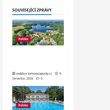
SOUVISEJÍCÍ ZPRÁVY
Polsko
Polsko na pohodu:
hotel se snídaní,
sauna, dětské hřiště
redakce tomovyzajezdy.cz
9
července, 2026
0
Polsko