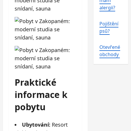
mám
alergii?
Pojištění
psů?
Otevřené
obchody
Praktické
informace k
pobytu
Ubytování:
Resort