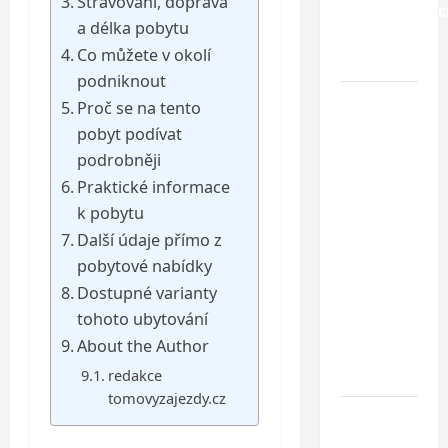
Stravování, doprava
nejkrásnější
a délka pobytu
pláží
Co můžete v okolí
Chorvatska
podniknout
Jednodenní
Proč se na tento
koupání
pobyt podívat
u
podrobněji
Baltského
Praktické informace
moře ve
k pobytu
Svinoústí
Další údaje přímo z
– třídenní
pobytové nabídky
autobusový
Dostupné varianty
zájezd za
tohoto ubytování
skvělou
About the Author
cenu od 1
699 Kč
redakce
tomovyzajezdy.cz
Co dělat
při ztrátě