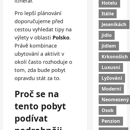
itinerář.
Hotelu
Pro lepší plánování
Itálie
doporučujeme před
Jeseníkách
cestou vyhledat tipy na
jidlo
výlety v oblasti
Polsko
.
Právě kombinace
Jídlem
ubytování a aktivit v
Krkonoších
okolí často rozhoduje o
Luxusní
tom, zda bude pobyt
opravdu stát za to.
Lyžování
Moderní
Proč se na
Neomezený
tento pobyt
Osob
podívat
Penzion