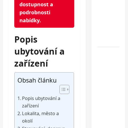
dostupnost a
polopenzí
podrobnosti
– ideální
dovolená
nabídky.
u
Jaderského
Popis
moře
ubytování a
Hotel
Oaza
zařízení
Gradac***
–
Obsah článku
dovolená
na
Makarské
Popis ubytování a
riviéře
zařízení
jen pár
Lokalita, město a
kroků od
okolí
jedné z