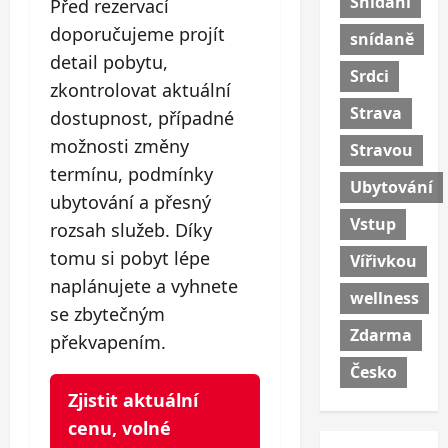
Snídaní
Před rezervací
doporučujeme projít
snídaně
detail pobytu,
Srdci
zkontrolovat aktuální
Strava
dostupnost, případné
možnosti změny
Stravou
termínu, podmínky
Ubytování
ubytování a přesný
Vstup
rozsah služeb. Díky
tomu si pobyt lépe
Vířivkou
naplánujete a vyhnete
wellness
se zbytečným
Zdarma
překvapením.
Česko
Zjistit aktuální
cenu, volné