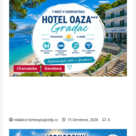
Chorvatsko
Dovolená
Hotel Oaza Gradac*** – dovolená na
Makarské riviéře jen pár kroků od
jedné z nejkrásnějších pláží
Chorvatska
redakce tomovyzajezdy.cz
15 července, 2026
0