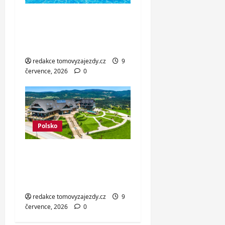
Krásný baltský
resort u pláže:
polopenze i wellness
redakce tomovyzajezdy.cz
9
července, 2026
0
Polsko
Polské Beskydy:
hotel u lanovky,
snídaně i wellness
redakce tomovyzajezdy.cz
9
července, 2026
0