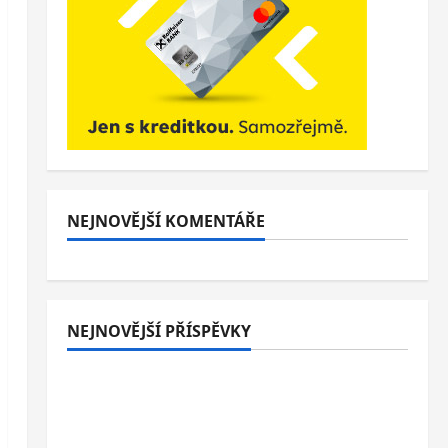
NEJNOVĚJŠÍ KOMENTÁŘE
NEJNOVĚJŠÍ PŘÍSPĚVKY
Italské Jesolo: 3* hotel přímo u pláže se
snídaní nebo polopenzí – ideální dovolená
u Jaderského moře