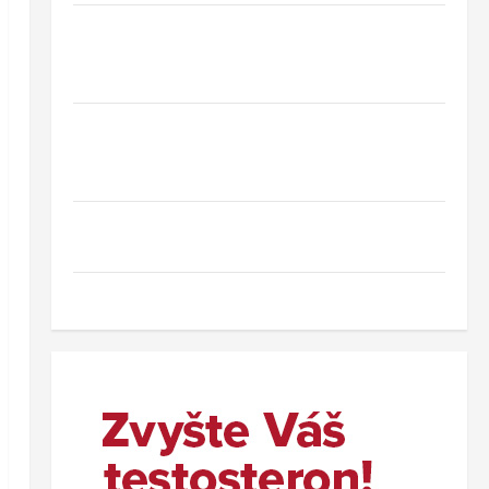
Hotel Oaza Gradac*** – dovolená na
Makarské riviéře jen pár kroků od jedné z
nejkrásnějších pláží Chorvatska
Jednodenní koupání u Baltského moře ve
Svinoústí – třídenní autobusový zájezd za
skvělou cenu od 1 699 Kč
Co dělat při ztrátě cestovního dokladu v
zahraničí.
Nový wellness hotel v polských Beskydech