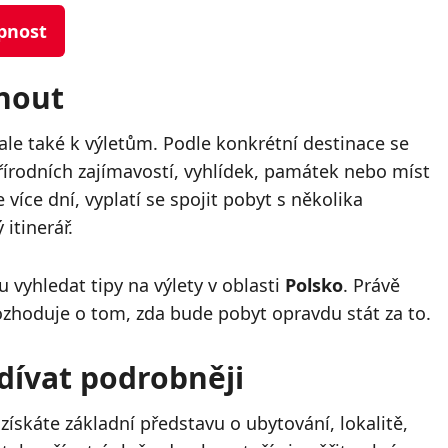
upnost
nout
ale také k výletům. Podle konkrétní destinace se
řírodních zajímavostí, vyhlídek, památek nebo míst
více dní, vyplatí se spojit pobyt s několika
 itinerář.
 vyhledat tipy na výlety v oblasti
Polsko
. Právě
ozhoduje o tom, zda bude pobyt opravdu stát za to.
dívat podrobněji
ískáte základní představu o ubytování, lokalitě,