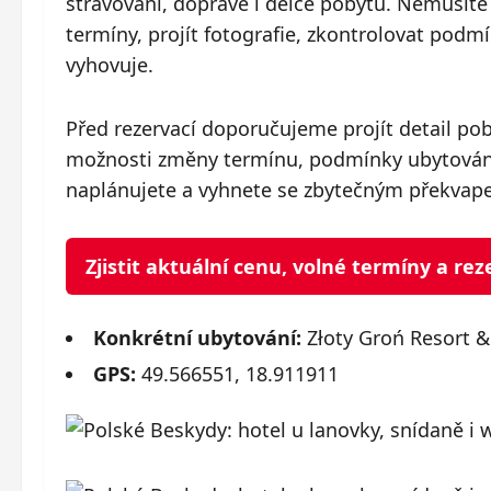
stravování, dopravě i délce pobytu. Nemusíte t
termíny, projít fotografie, zkontrolovat pod
vyhovuje.
Před rezervací doporučujeme projít detail po
možnosti změny termínu, podmínky ubytování 
naplánujete a vyhnete se zbytečným překvap
Zjistit aktuální cenu, volné termíny a r
Konkrétní ubytování:
Złoty Groń Resort &
GPS:
49.566551, 18.911911