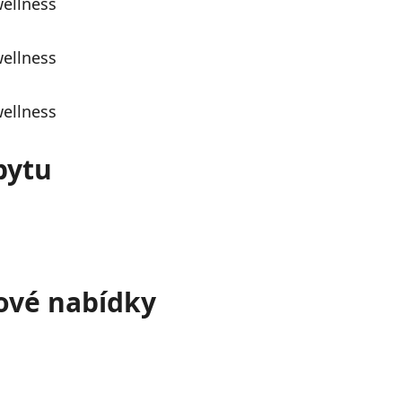
bytu
tové nabídky