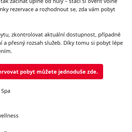
ak začínat úplně od nuly – stačí si ověřit volné
mínky rezervace a rozhodnout se, zda vám pobyt
bytu, zkontrolovat aktuální dostupnost, případné
a přesný rozsah služeb. Díky tomu si pobyt lépe
ením.
ezervovat pobyt můžete jednoduše zde.
 Spa