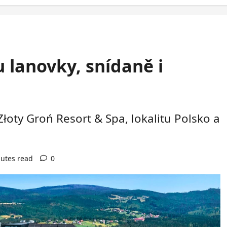
u lanovky, snídaně i
łoty Groń Resort & Spa, lokalitu Polsko a
utes read
0