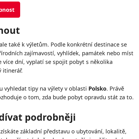
upnost
nout
ale také k výletům. Podle konkrétní destinace se
řírodních zajímavostí, vyhlídek, památek nebo míst
více dní, vyplatí se spojit pobyt s několika
 itinerář.
 vyhledat tipy na výlety v oblasti
Polsko
. Právě
ozhoduje o tom, zda bude pobyt opravdu stát za to.
dívat podrobněji
ískáte základní představu o ubytování, lokalitě,