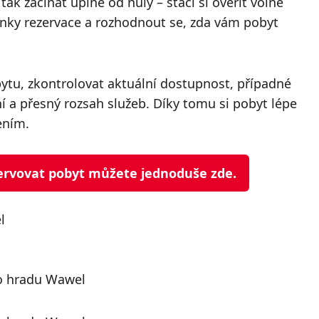
ak začínat úplně od nuly – stačí si ověřit volné
mínky rezervace a rozhodnout se, zda vám pobyt
bytu, zkontrolovat aktuální dostupnost, případné
a přesný rozsah služeb. Díky tomu si pobyt lépe
ením.
ezervovat pobyt můžete jednoduše zde.
l