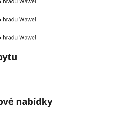
bytu
tové nabídky