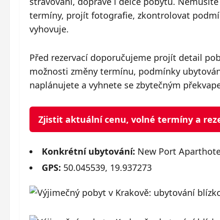
stravování, dopravě i délce pobytu. Nemusíte t
termíny, projít fotografie, zkontrolovat pod
vyhovuje.
Před rezervací doporučujeme projít detail po
možnosti změny termínu, podmínky ubytování 
naplánujete a vyhnete se zbytečným překvap
Zjistit aktuální cenu, volné termíny a r
Konkrétní ubytování:
New Port Aparthote
GPS:
50.045539, 19.937273