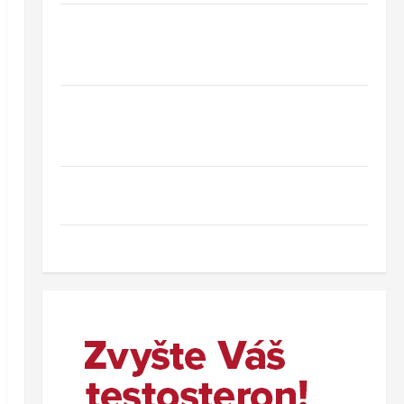
Hotel Oaza Gradac*** – dovolená na
Makarské riviéře jen pár kroků od jedné z
nejkrásnějších pláží Chorvatska
Jednodenní koupání u Baltského moře ve
Svinoústí – třídenní autobusový zájezd za
skvělou cenu od 1 699 Kč
Co dělat při ztrátě cestovního dokladu v
zahraničí.
Nový wellness hotel v polských Beskydech