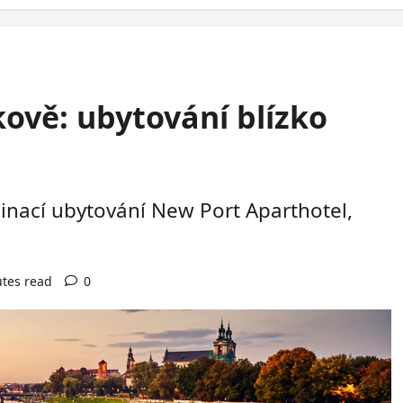
ově: ubytování blízko
nací ubytování New Port Aparthotel,
tes read
0