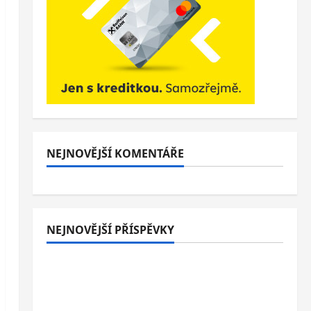
NEJNOVĚJŠÍ KOMENTÁŘE
NEJNOVĚJŠÍ PŘÍSPĚVKY
Italské Jesolo: 3* hotel přímo u pláže se
snídaní nebo polopenzí – ideální dovolená
u Jaderského moře