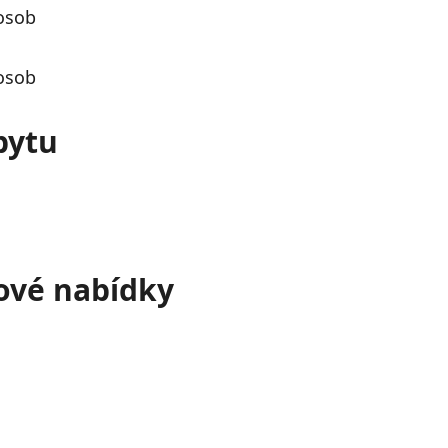
bytu
tové nabídky