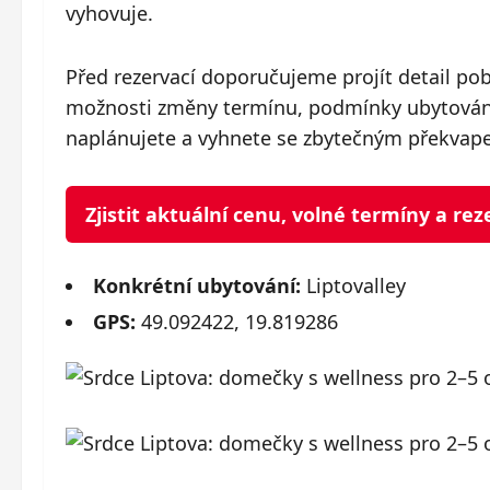
vyhovuje.
Před rezervací doporučujeme projít detail po
možnosti změny termínu, podmínky ubytování 
naplánujete a vyhnete se zbytečným překvap
Zjistit aktuální cenu, volné termíny a r
Konkrétní ubytování:
Liptovalley
GPS:
49.092422, 19.819286