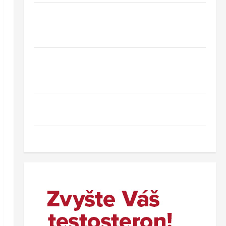
Hotel Oaza Gradac*** – dovolená na
Makarské riviéře jen pár kroků od jedné z
nejkrásnějších pláží Chorvatska
Jednodenní koupání u Baltského moře ve
Svinoústí – třídenní autobusový zájezd za
skvělou cenu od 1 699 Kč
Co dělat při ztrátě cestovního dokladu v
zahraničí.
Nový wellness hotel v polských Beskydech