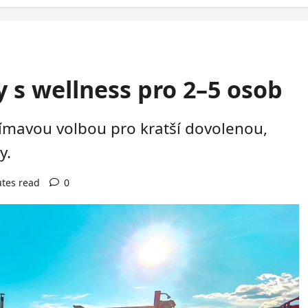
 s wellness pro 2–5 osob
jímavou volbou pro kratší dovolenou,
y.
tes read
0