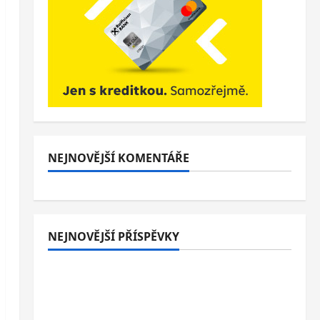
NEJNOVĚJŠÍ KOMENTÁŘE
NEJNOVĚJŠÍ PŘÍSPĚVKY
Italské Jesolo: 3* hotel přímo u pláže se
snídaní nebo polopenzí – ideální dovolená
u Jaderského moře