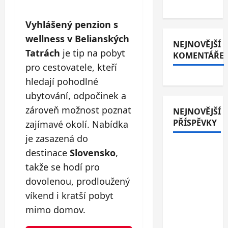
Vyhlášený penzion s
wellness v Belianských
NEJNOVĚJŠÍ
Tatrách
je tip na pobyt
KOMENTÁŘE
pro cestovatele, kteří
hledají pohodlné
ubytování, odpočinek a
zároveň možnost poznat
NEJNOVĚJŠÍ
PŘÍSPĚVKY
zajímavé okolí. Nabídka
je zasazená do
Italské
destinace
Slovensko
,
Jesolo: 3*
takže se hodí pro
hotel
dovolenou, prodloužený
přímo u
víkend i kratší pobyt
pláže se
mimo domov.
snídaní
nebo