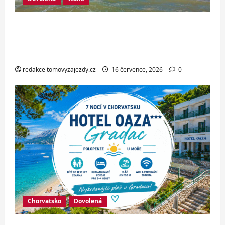
Italské Jesolo: 3* hotel přímo u pláže
se snídaní nebo polopenzí – ideální
dovolená u Jaderského moře
redakce tomovyzajezdy.cz
16 července, 2026
0
Chorvatsko
Dovolená