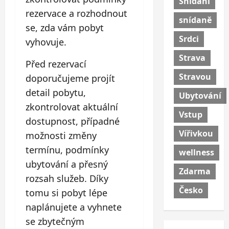
Snídaní
rezervace a rozhodnout
snídaně
se, zda vám pobyt
Srdci
vyhovuje.
Strava
Před rezervací
Stravou
doporučujeme projít
detail pobytu,
Ubytování
zkontrolovat aktuální
Vstup
dostupnost, případné
Vířivkou
možnosti změny
termínu, podmínky
wellness
ubytování a přesný
Zdarma
rozsah služeb. Díky
Česko
tomu si pobyt lépe
naplánujete a vyhnete
se zbytečným