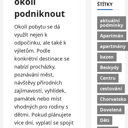
okolí
ŠTÍTKY
podniknout
aktuální
podmínky
Okolí pobytu se dá
využít nejen k
Apartmán
odpočinku, ale také k
apartmány
výletům. Podle
bazen
konkrétní destinace se
nabízí procházky,
Beskydy
poznávání měst,
Centru
návštěvy přírodních
cestování
zajímavostí, vyhlídek,
památek nebo míst
Chorvatsko
vhodných pro rodiny s
Dovolená
dětmi. Pokud plánujete
Děti
více dní, vyplatí se spojit