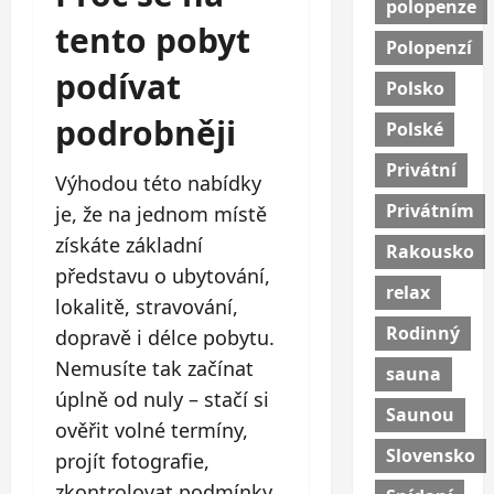
polopenze
tento pobyt
Polopenzí
podívat
Polsko
podrobněji
Polské
Privátní
Výhodou této nabídky
Privátním
je, že na jednom místě
získáte základní
Rakousko
představu o ubytování,
relax
lokalitě, stravování,
Rodinný
dopravě i délce pobytu.
Nemusíte tak začínat
sauna
úplně od nuly – stačí si
Saunou
ověřit volné termíny,
Slovensko
projít fotografie,
zkontrolovat podmínky