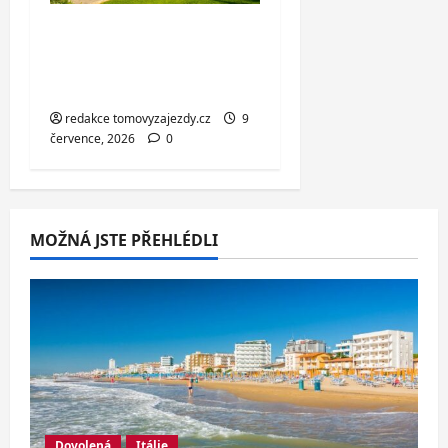
Liptov se snídaní,
privátním wellness a
bazénem
redakce tomovyzajezdy.cz
9
července, 2026
0
MOŽNÁ JSTE PŘEHLÉDLI
Dovolená
Itálie