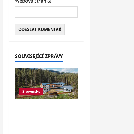
Webová stránka
SOUVISEJÍCÍ ZPRÁVY
Slovensko
Nový 4* hotel v
Jánské dolině s
neomezeným
wellness