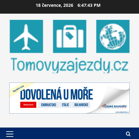
Skip
18 července, 2026
6:47:44 PM
to
content
Primary