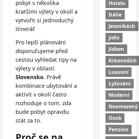
pobyt s několika
Hotelu
kratšími výlety v okolí a
Itálie
vytvořit si jednoduchý
Jeseníkách
itinerář.
jidlo
Pro lepší plánování
Jídlem
doporučujeme před
cestou vyhledat tipy na
Krkonoších
výlety v oblasti
Luxusní
Slovensko
. Právě
Lyžování
kombinace ubytování a
aktivit v okolí často
Moderní
rozhoduje o tom, zda
Neomezený
bude pobyt opravdu
Osob
stát za to.
Penzion
Proč se na