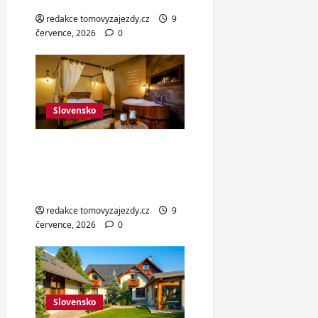
redakce tomovyzajezdy.cz
9
července, 2026
0
Slovensko
Adult only pobyt na
Liptově s jídlem i
pivní lázní
redakce tomovyzajezdy.cz
9
července, 2026
0
Slovensko