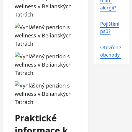
mám
alergii?
Pojištění
psů?
Otevřené
obchody
Praktické
informace k