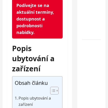
polopenzí
Podívejte se na
– ideální
aktuální termíny,
dovolená
dostupnost a
u
podrobnosti
Jaderského
nabídky.
moře
Hotel
Popis
Oaza
ubytování a
Gradac***
–
zařízení
dovolená
na
Makarské
Obsah článku
riviéře
jen pár
Popis ubytování a
kroků od
zařízení
jedné z