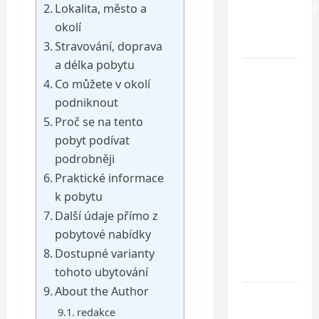
nejkrásnější
Lokalita, město a
pláží
okolí
Chorvatska
Stravování, doprava
a délka pobytu
Jednodenní
Co můžete v okolí
koupání
podniknout
u
Proč se na tento
Baltského
pobyt podívat
moře ve
podrobněji
Svinoústí
Praktické informace
– třídenní
autobusový
k pobytu
zájezd za
Další údaje přímo z
skvělou
pobytové nabídky
cenu od 1
Dostupné varianty
699 Kč
tohoto ubytování
About the Author
Co dělat
redakce
při ztrátě