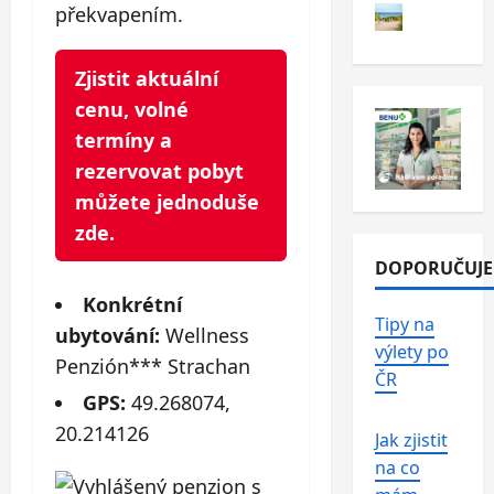
překvapením.
Zjistit aktuální
cenu, volné
termíny a
rezervovat pobyt
můžete jednoduše
zde.
DOPORUČUJ
Konkrétní
Tipy na
ubytování:
Wellness
výlety po
Penzión*** Strachan
ČR
GPS:
49.268074,
20.214126
Jak zjistit
na co