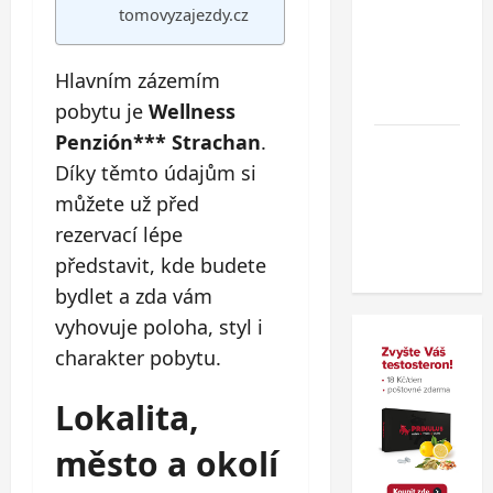
tomovyzajezdy.cz
cestovního
dokladu
v
Hlavním zázemím
zahraničí.
pobytu je
Wellness
Penzión*** Strachan
.
Nový
Díky těmto údajům si
wellness
hotel v
můžete už před
polských
rezervací lépe
Beskydech
představit, kde budete
bydlet a zda vám
vyhovuje poloha, styl i
charakter pobytu.
Lokalita,
město a okolí