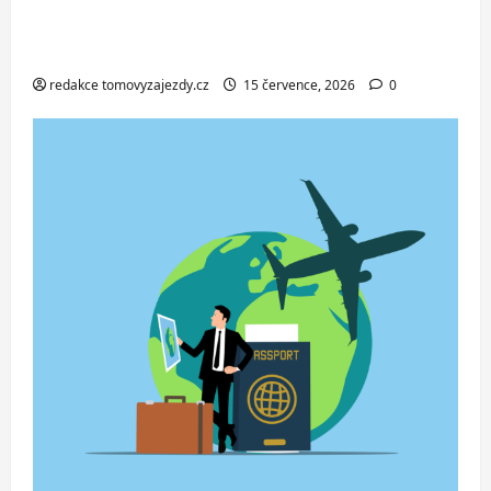
ve Svinoústí – třídenní autobusový
zájezd za skvělou cenu od 1 699 Kč
redakce tomovyzajezdy.cz
15 července, 2026
0