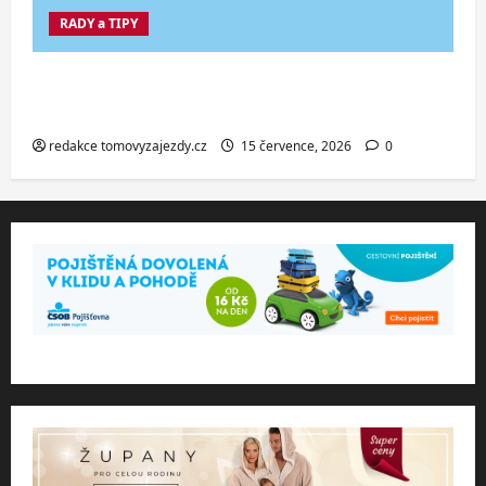
RADY a TIPY
Co dělat při ztrátě cestovního dokladu
v zahraničí.
redakce tomovyzajezdy.cz
15 července, 2026
0