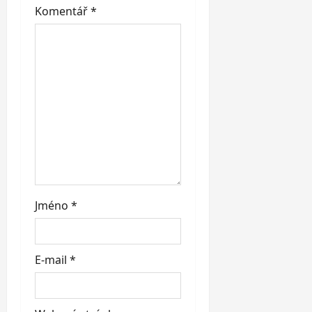
t
Komentář
*
i
o
n
Jméno
*
E-mail
*