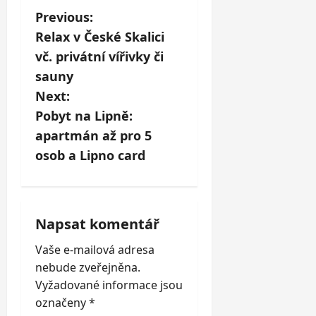
P
Previous:
Relax v České Skalici
o
vč. privátní vířivky či
s
sauny
Next:
t
Pobyt na Lipně:
n
apartmán až pro 5
osob a Lipno card
a
v
i
Napsat komentář
Vaše e-mailová adresa
g
nebude zveřejněna.
a
Vyžadované informace jsou
označeny
*