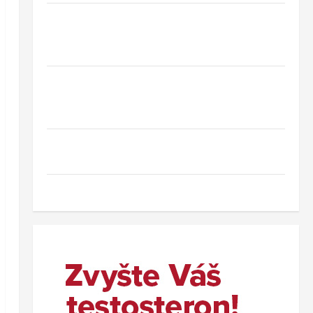
Hotel Oaza Gradac*** – dovolená na
Makarské riviéře jen pár kroků od jedné z
nejkrásnějších pláží Chorvatska
Jednodenní koupání u Baltského moře ve
Svinoústí – třídenní autobusový zájezd za
skvělou cenu od 1 699 Kč
Co dělat při ztrátě cestovního dokladu v
zahraničí.
Nový wellness hotel v polských Beskydech