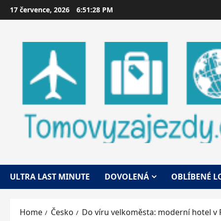
Skip
17 července, 2026
6:51:29 PM
to
content
ULTRA LAST MINUTE
DOVOLENÁ
OBLÍBENÉ L
Home
Česko
Do víru velkoměsta: moderní hotel v 