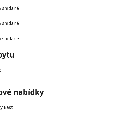
bytu
t
tové nabídky
y East