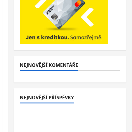
NEJNOVĚJŠÍ KOMENTÁŘE
NEJNOVĚJŠÍ PŘÍSPĚVKY
Italské Jesolo: 3* hotel přímo u pláže se
snídaní nebo polopenzí – ideální dovolená
u Jaderského moře