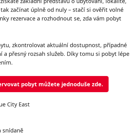
ískáte základní představu o ubytování, lokalitě,
ak začínat úplně od nuly – stačí si ověřit volné
mínky rezervace a rozhodnout se, zda vám pobyt
bytu, zkontrolovat aktuální dostupnost, případné
a přesný rozsah služeb. Díky tomu si pobyt lépe
ením.
ezervovat pobyt můžete jednoduše zde.
e City East