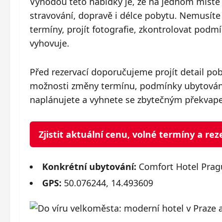
Výhodou této nabídky je, že na jednom místě z
stravování, dopravě i délce pobytu. Nemusíte t
termíny, projít fotografie, zkontrolovat pod
vyhovuje.
Před rezervací doporučujeme projít detail po
možnosti změny termínu, podmínky ubytování 
naplánujete a vyhnete se zbytečným překvap
Zjistit aktuální cenu, volné termíny a r
Konkrétní ubytování:
Comfort Hotel Pragu
GPS:
50.076244, 14.493609