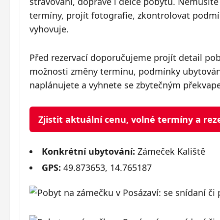
stravování, dopravě i délce pobytu. Nemusíte t
termíny, projít fotografie, zkontrolovat pod
vyhovuje.
Před rezervací doporučujeme projít detail po
možnosti změny termínu, podmínky ubytování 
naplánujete a vyhnete se zbytečným překvap
Zjistit aktuální cenu, volné termíny a r
Konkrétní ubytování:
Zámeček Kaliště
GPS:
49.873653, 14.765187