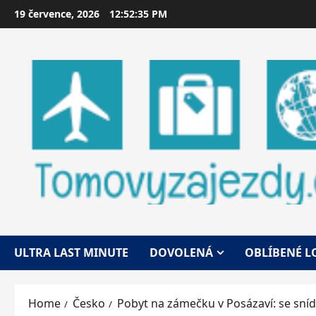
Skip
19 července, 2026
12:52:36 PM
to
content
ULTRA LAST MINUTE
DOVOLENÁ
OBLÍBENÉ L
Home
Česko
Pobyt na zámečku v Posázaví: se sníd