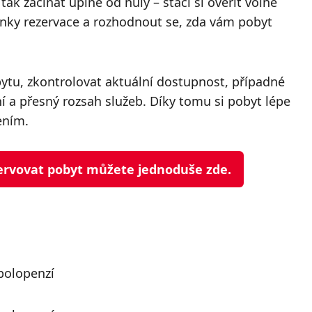
ak začínat úplně od nuly – stačí si ověřit volné
mínky rezervace a rozhodnout se, zda vám pobyt
bytu, zkontrolovat aktuální dostupnost, případné
a přesný rozsah služeb. Díky tomu si pobyt lépe
ením.
ezervovat pobyt můžete jednoduše zde.