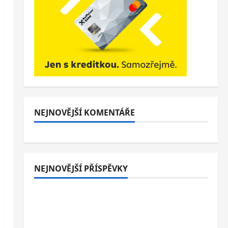
NEJNOVĚJŠÍ KOMENTÁŘE
NEJNOVĚJŠÍ PŘÍSPĚVKY
Italské Jesolo: 3* hotel přímo u pláže se
snídaní nebo polopenzí – ideální dovolená
u Jaderského moře