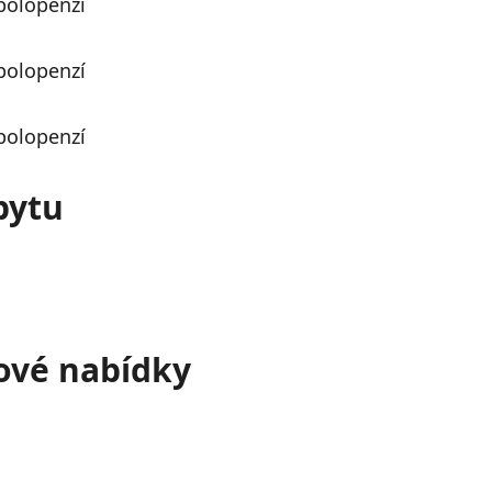
bytu
tové nabídky