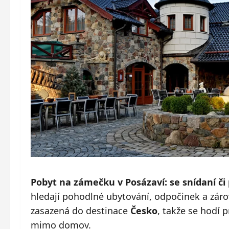
Pobyt na zámečku v Posázaví: se snídaní či
hledají pohodlné ubytování, odpočinek a zár
zasazená do destinace
Česko
, takže se hodí 
mimo domov.