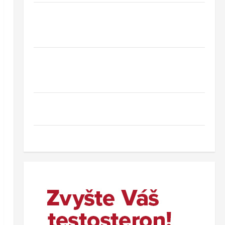
Hotel Oaza Gradac*** – dovolená na
Makarské riviéře jen pár kroků od jedné z
nejkrásnějších pláží Chorvatska
Jednodenní koupání u Baltského moře ve
Svinoústí – třídenní autobusový zájezd za
skvělou cenu od 1 699 Kč
Co dělat při ztrátě cestovního dokladu v
zahraničí.
Nový wellness hotel v polských Beskydech