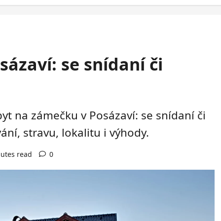
ázaví: se snídaní či
byt na zámečku v Posázaví: se snídaní či
ní, stravu, lokalitu i výhody.
utes read
0