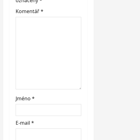
označeny
*
t
Komentář
*
i
o
n
Jméno
*
E-mail
*