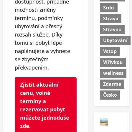
dostupnost, případné
Srdci
možnosti změny
termínu, podmínky
Strava
ubytování a přesný
Stravou
rozsah služeb. Díky
Ubytování
tomu si pobyt lépe
naplánujete a vyhnete
Vstup
se zbytečným
Vířivkou
překvapením.
wellness
Zdarma
Zjistit aktuální
cenu, volné
Česko
termíny a
rezervovat pobyt
můžete jednoduše
zde.