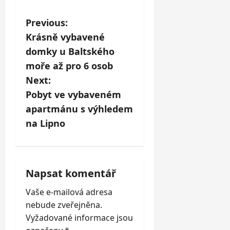
P
Previous:
Krásně vybavené
o
domky u Baltského
s
moře až pro 6 osob
Next:
t
Pobyt ve vybaveném
n
apartmánu s výhledem
na Lipno
a
v
i
Napsat komentář
Vaše e-mailová adresa
g
nebude zveřejněna.
a
Vyžadované informace jsou