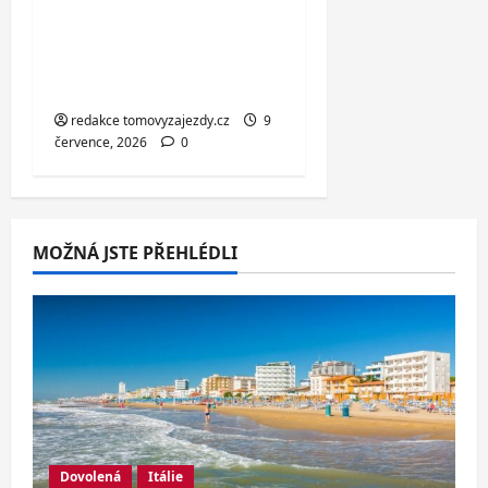
Hotel v centru Jičína:
strava, wellness i
možnost masáže
redakce tomovyzajezdy.cz
9
července, 2026
0
MOŽNÁ JSTE PŘEHLÉDLI
Dovolená
Itálie