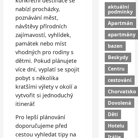
konkrétní destinace se
aktuální
nabízí procházky,
podmínky
poznávání měst,
Apartmán
návštěvy přírodních
apartmány
zajímavostí, vyhlídek,
památek nebo míst
bazen
vhodných pro rodiny s
Beskydy
dětmi. Pokud plánujete
Centru
více dní, vyplatí se spojit
pobyt s několika
cestování
kratšími výlety v okolí a
Chorvatsko
vytvořit si jednoduchý
Dovolená
itinerář.
Děti
Pro lepší plánování
doporučujeme před
Hotelu
cestou vyhledat tipy na
Itálie