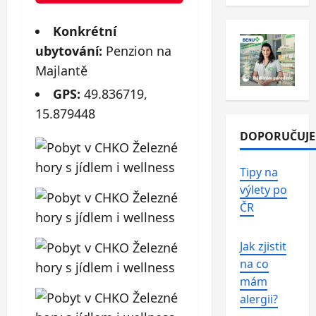
Konkrétní
ubytování:
Penzion na
Majlantě
GPS:
49.836719,
15.879448
DOPORUČUJ
Tipy na
výlety po
ČR
Jak zjistit
na co
mám
alergii?