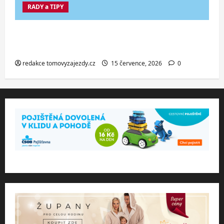
RADY a TIPY
Co dělat při ztrátě cestovního dokladu
v zahraničí.
redakce tomovyzajezdy.cz
15 července, 2026
0