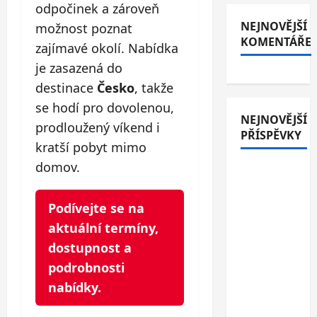
odpočinek a zároveň
NEJNOVĚJŠÍ
možnost poznat
KOMENTÁŘE
zajímavé okolí. Nabídka
je zasazená do
destinace
Česko
, takže
se hodí pro dovolenou,
NEJNOVĚJŠÍ
prodloužený víkend i
PŘÍSPĚVKY
kratší pobyt mimo
domov.
Italské
Jesolo: 3*
hotel
Podívejte se na
přímo u
aktuální termíny,
pláže se
dostupnost a
snídaní
podrobnosti
nebo
nabídky.
polopenzí
– ideální