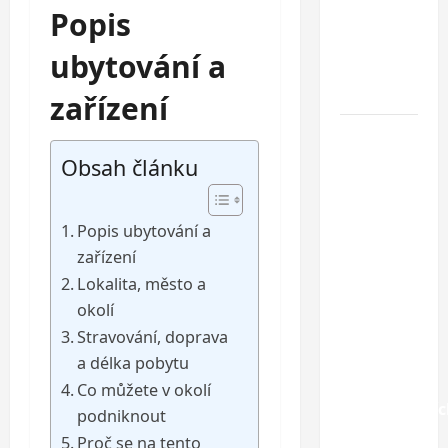
Popis
dovolená
u
ubytování a
Jaderského
moře
zařízení
Hotel
Oaza
Obsah článku
Gradac***
–
Popis ubytování a
dovolená
zařízení
na
Makarské
Lokalita, město a
riviéře
okolí
jen pár
Stravování, doprava
kroků od
a délka pobytu
jedné z
Co můžete v okolí
nejkrásnější
podniknout
pláží
Proč se na tento