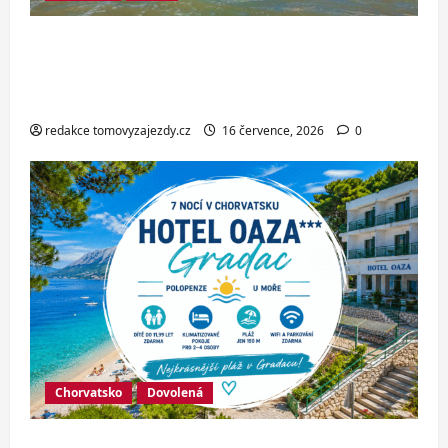
Italské Jesolo: 3* hotel přímo u pláže
se snídaní nebo polopenzí – ideální
dovolená u Jaderského moře
redakce tomovyzajezdy.cz
16 července, 2026
0
Chorvatsko
Dovolená
Hotel Oaza Gradac*** – dovolená na