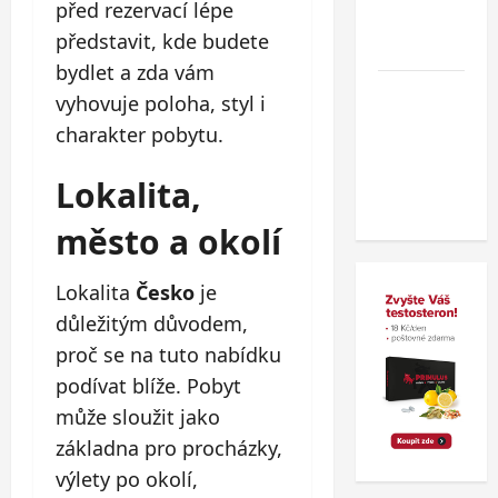
před rezervací lépe
v
představit, kde budete
zahraničí.
bydlet a zda vám
Nový
vyhovuje poloha, styl i
wellness
charakter pobytu.
hotel v
polských
Lokalita,
Beskydech
město a okolí
Lokalita
Česko
je
důležitým důvodem,
proč se na tuto nabídku
podívat blíže. Pobyt
může sloužit jako
základna pro procházky,
výlety po okolí,