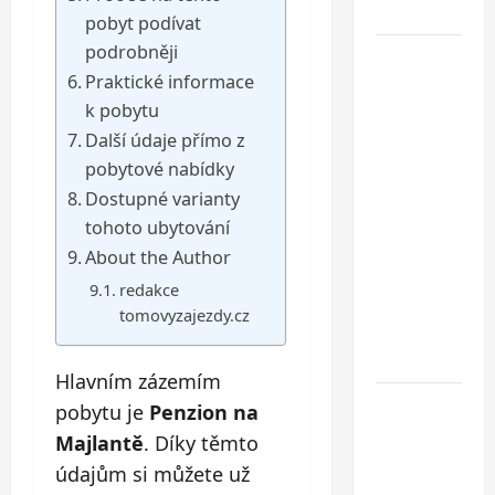
Chorvatska
pobyt podívat
podrobněji
Jednodenní
Praktické informace
koupání
k pobytu
u
Baltského
Další údaje přímo z
moře ve
pobytové nabídky
Svinoústí
Dostupné varianty
– třídenní
tohoto ubytování
autobusový
About the Author
zájezd za
redakce
skvělou
tomovyzajezdy.cz
cenu od 1
699 Kč
Hlavním zázemím
Co dělat
pobytu je
Penzion na
při ztrátě
Majlantě
. Díky těmto
cestovního
údajům si můžete už
dokladu