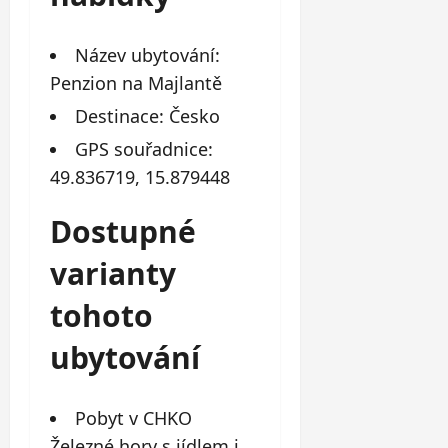
Název ubytování:
Penzion na Majlantě
Destinace: Česko
GPS souřadnice:
49.836719, 15.879448
Dostupné
varianty
tohoto
ubytování
Pobyt v CHKO
Železné hory s jídlem i