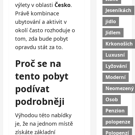
výlety v oblasti
Česko
.
Jeseníkách
Právě kombinace
jidlo
ubytování a aktivit v
okolí často rozhoduje o
Jídlem
tom, zda bude pobyt
Krkonoších
opravdu stát za to.
Luxusní
Proč se na
Lyžování
tento pobyt
Moderní
podívat
Neomezený
podrobněji
Osob
Penzion
Výhodou této nabídky
polopenze
je, že na jednom místě
získáte základní
Polopenzí