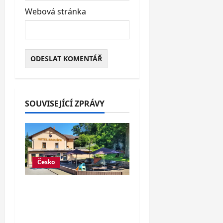
Webová stránka
SOUVISEJÍCÍ ZPRÁVY
Česko
Hotel v Moravském
krasu s jídlem a lahví
vína