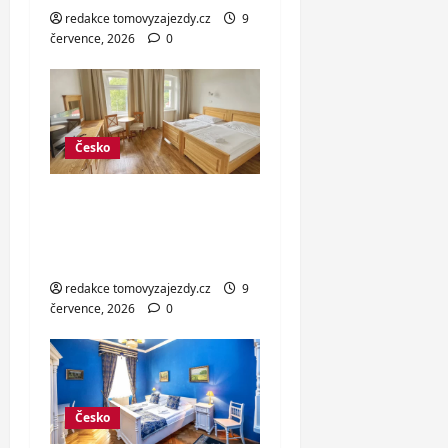
redakce tomovyzajezdy.cz
9
července, 2026
0
Česko
Dovolená v
Jáchymově: snídaně i
sleva na kola
redakce tomovyzajezdy.cz
9
července, 2026
0
Česko