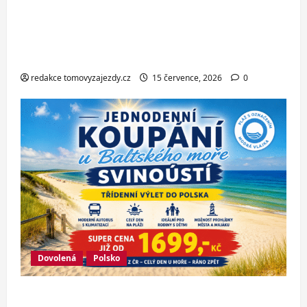
Makarské riviéře jen pár kroků od
jedné z nejkrásnějších pláží
Chorvatska
redakce tomovyzajezdy.cz
15 července, 2026
0
Dovolená
Polsko
Jednodenní koupání u Baltského moře