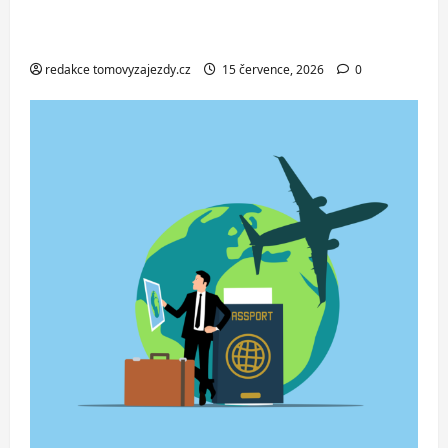
ve Svinoústí – třídenní autobusový
zájezd za skvělou cenu od 1 699 Kč
redakce tomovyzajezdy.cz
15 července, 2026
0