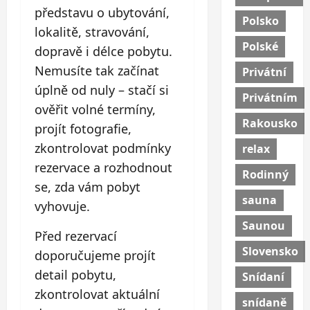
představu o ubytování,
Polsko
lokalitě, stravování,
Polské
dopravě i délce pobytu.
Nemusíte tak začínat
Privátní
úplně od nuly – stačí si
Privátním
ověřit volné termíny,
Rakousko
projít fotografie,
zkontrolovat podmínky
relax
rezervace a rozhodnout
Rodinný
se, zda vám pobyt
sauna
vyhovuje.
Saunou
Před rezervací
Slovensko
doporučujeme projít
detail pobytu,
Snídaní
zkontrolovat aktuální
snídaně