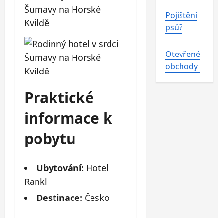
Pojištění
psů?
Otevřené
obchody
Praktické
informace k
pobytu
Ubytování:
Hotel
Rankl
Destinace:
Česko