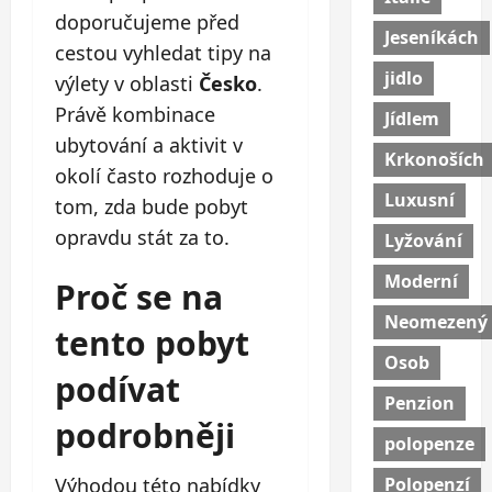
doporučujeme před
Jeseníkách
cestou vyhledat tipy na
jidlo
výlety v oblasti
Česko
.
Právě kombinace
Jídlem
ubytování a aktivit v
Krkonoších
okolí často rozhoduje o
Luxusní
tom, zda bude pobyt
opravdu stát za to.
Lyžování
Moderní
Proč se na
Neomezený
tento pobyt
Osob
podívat
Penzion
podrobněji
polopenze
Polopenzí
Výhodou této nabídky