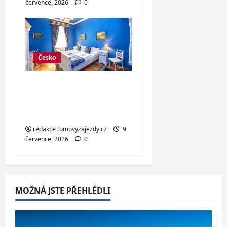
července, 2026
0
Česko
Hotel v centru Jičína:
strava, wellness i
možnost masáže
redakce tomovyzajezdy.cz
9
července, 2026
0
MOŽNÁ JSTE PŘEHLÉDLI