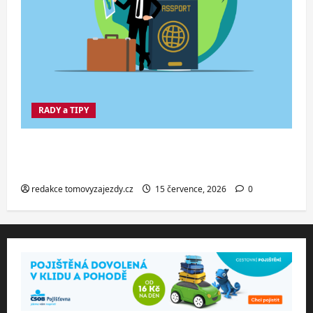
RADY a TIPY
Co dělat při ztrátě cestovního dokladu
v zahraničí.
redakce tomovyzajezdy.cz
15 července, 2026
0