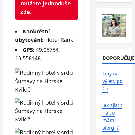
můžete jednoduše
zde.
Konkrétní
ubytování:
Hotel Rankl
GPS:
49.05754,
13.558148
DOPORUČUJ
Tipy na
výlety po
ČR
Jak zjistit
na co
mám
alergii?