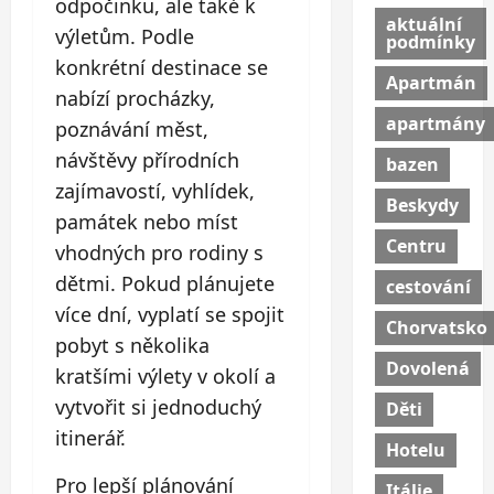
odpočinku, ale také k
aktuální
výletům. Podle
podmínky
konkrétní destinace se
Apartmán
nabízí procházky,
apartmány
poznávání měst,
návštěvy přírodních
bazen
zajímavostí, vyhlídek,
Beskydy
památek nebo míst
Centru
vhodných pro rodiny s
dětmi. Pokud plánujete
cestování
více dní, vyplatí se spojit
Chorvatsko
pobyt s několika
Dovolená
kratšími výlety v okolí a
vytvořit si jednoduchý
Děti
itinerář.
Hotelu
Pro lepší plánování
Itálie