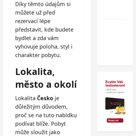
Díky těmto údajům si
v
můžete už před
zahraničí.
rezervací lépe
Nový
představit, kde budete
wellness
bydlet a zda vám
hotel v
vyhovuje poloha, styl i
polských
charakter pobytu.
Beskydech
Lokalita,
město a okolí
Lokalita
Česko
je
důležitým důvodem,
proč se na tuto nabídku
podívat blíže. Pobyt
může sloužit jako