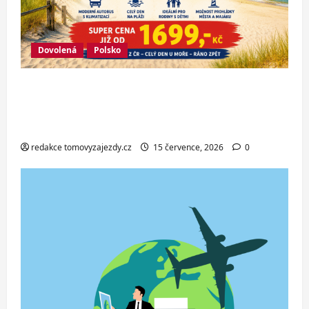
Dovolená
Polsko
Jednodenní koupání u Baltského moře
ve Svinoústí – třídenní autobusový
zájezd za skvělou cenu od 1 699 Kč
redakce tomovyzajezdy.cz
15 července, 2026
0