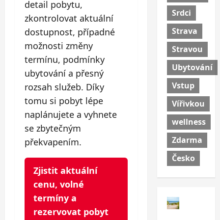
detail pobytu,
Srdci
zkontrolovat aktuální
Strava
dostupnost, případné
možnosti změny
Stravou
termínu, podmínky
Ubytování
ubytování a přesný
Vstup
rozsah služeb. Díky
tomu si pobyt lépe
Vířivkou
naplánujete a vyhnete
wellness
se zbytečným
Zdarma
překvapením.
Česko
Zjistit aktuální
cenu, volné
termíny a
rezervovat pobyt