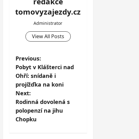
redakce
tomovyzajezdy.cz
Administrator
View All Posts
P
Previous:
Pobyt v Klášterci nad
o
Ohří: snídaně i
s
projížďka na koni
Next:
t
Rodinná dovolená s
n
polopenzí na jihu
Chopku
a
v