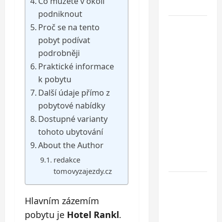
Co můžete v okolí
Chorvatska
podniknout
Jednodenní
Proč se na tento
koupání
pobyt podívat
u
podrobněji
Baltského
Praktické informace
moře ve
k pobytu
Svinoústí
Další údaje přímo z
– třídenní
pobytové nabídky
autobusový
Dostupné varianty
zájezd za
tohoto ubytování
skvělou
About the Author
cenu od 1
redakce
699 Kč
tomovyzajezdy.cz
Co dělat
při ztrátě
Hlavním zázemím
cestovního
pobytu je
Hotel Rankl
.
dokladu