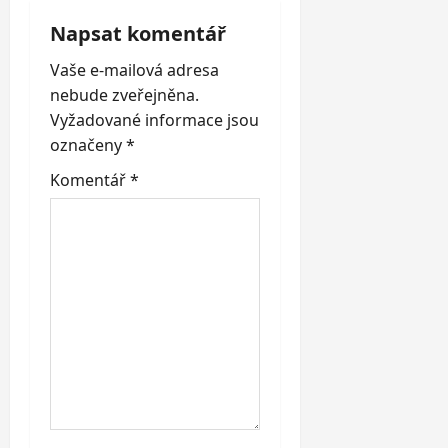
i
Napsat komentář
Vaše e-mailová adresa
g
nebude zveřejněna.
a
Vyžadované informace jsou
označeny
*
t
Komentář
*
i
o
n