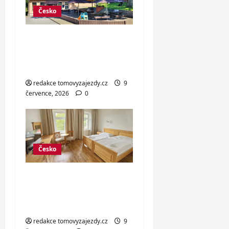
Česko
Hotel v Moravském
krasu s jídlem a lahví
vína
redakce tomovyzajezdy.cz
9
července, 2026
0
Česko
Dovolená v
Jáchymově: snídaně i
sleva na kola
redakce tomovyzajezdy.cz
9