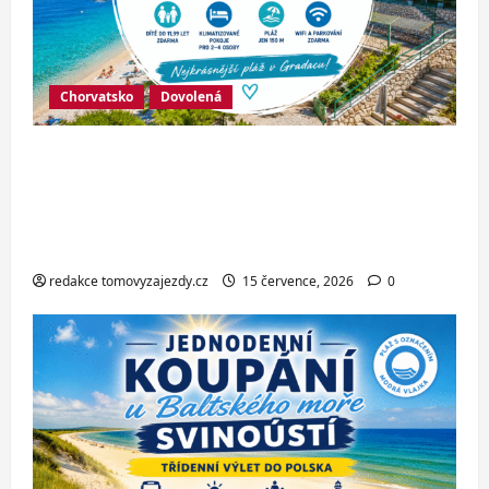
Chorvatsko
Dovolená
Hotel Oaza Gradac*** – dovolená na
Makarské riviéře jen pár kroků od
jedné z nejkrásnějších pláží
Chorvatska
redakce tomovyzajezdy.cz
15 července, 2026
0