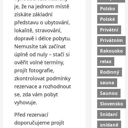
je, že na jednom místě
Polsko
získáte základní
Polské
představu o ubytování,
Privátní
lokalitě, stravování,
dopravě i délce pobytu.
Privátním
Nemusíte tak začínat
Rakousko
úplně od nuly – stačí si
relax
ověřit volné termíny,
projít fotografie,
Rodinný
zkontrolovat podmínky
sauna
rezervace a rozhodnout
Saunou
se, zda vám pobyt
vyhovuje.
Slovensko
Snídaní
Před rezervací
doporučujeme projít
snídaně