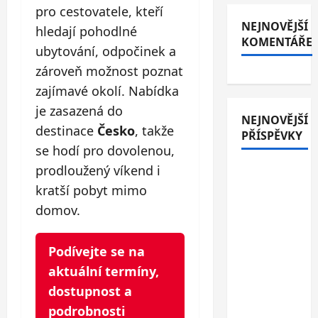
pro cestovatele, kteří
NEJNOVĚJŠÍ
hledají pohodlné
KOMENTÁŘE
ubytování, odpočinek a
zároveň možnost poznat
zajímavé okolí. Nabídka
je zasazená do
NEJNOVĚJŠÍ
destinace
Česko
, takže
PŘÍSPĚVKY
se hodí pro dovolenou,
prodloužený víkend i
Italské
Jesolo: 3*
kratší pobyt mimo
hotel
domov.
přímo u
pláže se
Podívejte se na
snídaní
aktuální termíny,
nebo
dostupnost a
polopenzí
podrobnosti
– ideální