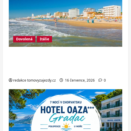
Dovolená
Itálie
Italské Jesolo: 3* hotel přímo u pláže
se snídaní nebo polopenzí – ideální
dovolená u Jaderského moře
redakce tomovyzajezdy.cz
16 července, 2026
0