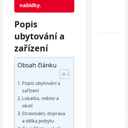
nabídky.
dovolená
u
Jaderského
Popis
moře
ubytování a
Hotel
Oaza
zařízení
Gradac***
–
Obsah článku
dovolená
na
Makarské
Popis ubytování a
riviéře
zařízení
jen pár
Lokalita, město a
kroků od
okolí
jedné z
Stravování, doprava
nejkrásnější
a délka pobytu
pláží