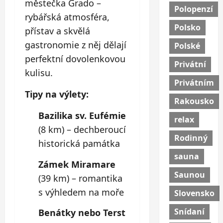
městečka Grado –
Polopenzí
rybářská atmosféra,
Polsko
přístav a skvělá
gastronomie z něj dělají
Polské
perfektní dovolenkovou
Privátní
kulisu.
Privátním
Tipy na výlety:
Rakousko
Bazilika sv. Eufémie
relax
(8 km) – dechberoucí
Rodinný
historická památka
sauna
Zámek Miramare
Saunou
(39 km) – romantika
s výhledem na moře
Slovensko
Snídaní
Benátky nebo Terst