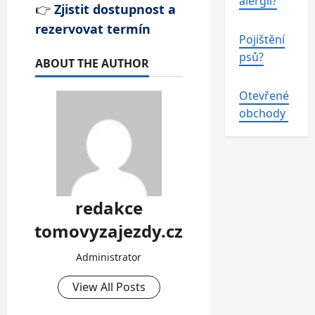
alergii?
👉
Zjistit dostupnost a
rezervovat termín
Pojištění
psů?
ABOUT THE AUTHOR
Otevřené
obchody
redakce
tomovyzajezdy.cz
Administrator
View All Posts