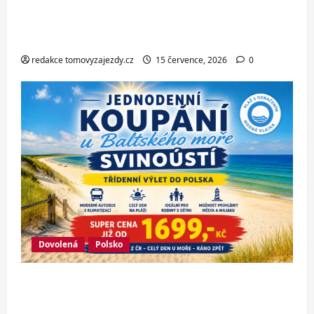
jedné z nejkrásnějších pláží
Chorvatska
redakce tomovyzajezdy.cz
15 července, 2026
0
Dovolená
Polsko
Jednodenní koupání u Baltského moře
ve Svinoústí – třídenní autobusový