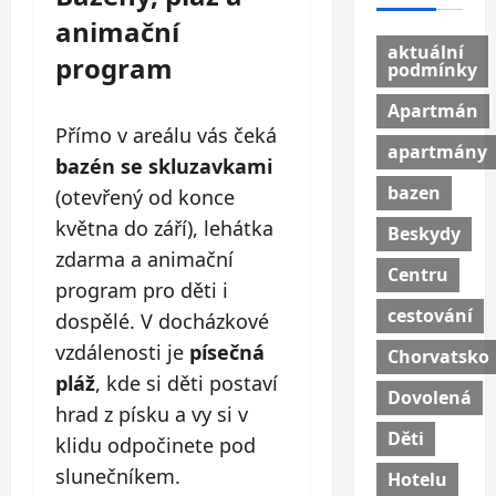
animační
aktuální
program
podmínky
Apartmán
Přímo v areálu vás čeká
apartmány
bazén se skluzavkami
bazen
(otevřený od konce
května do září), lehátka
Beskydy
zdarma a animační
Centru
program pro děti i
cestování
dospělé. V docházkové
vzdálenosti je
písečná
Chorvatsko
pláž
, kde si děti postaví
Dovolená
hrad z písku a vy si v
Děti
klidu odpočinete pod
slunečníkem.
Hotelu