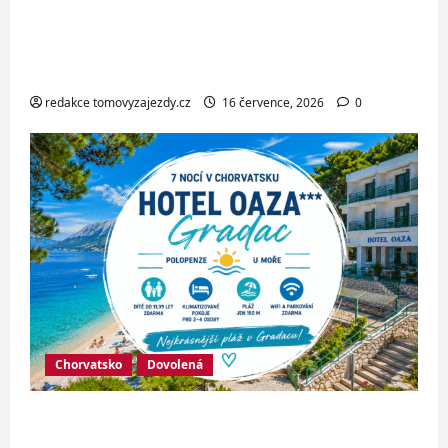
Italské Jesolo: 3* hotel přímo u pláže
se snídaní nebo polopenzí – ideální
dovolená u Jaderského moře
redakce tomovyzajezdy.cz
16 července, 2026
0
Chorvatsko
Dovolená
Hotel Oaza Gradac*** – dovolená na
Makarské riviéře jen pár kroků od