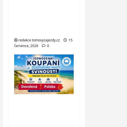
Makarské riviéře jen
pár kroků od jedné z
nejkrásnějších pláží
Chorvatska
redakce tomovyzajezdy.cz
15
července, 2026
0
Dovolená
Polsko
Jednodenní koupání
u Baltského moře ve
Svinoústí – třídenní
autobusový zájezd