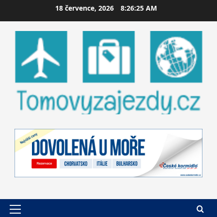
Skip
18 července, 2026
8:26:26 AM
to
content
Primary