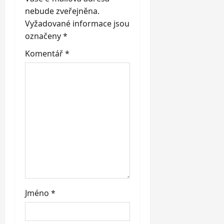
t
nebude zveřejněna.
i
Vyžadované informace jsou
označeny
*
o
Komentář
*
n
Jméno
*