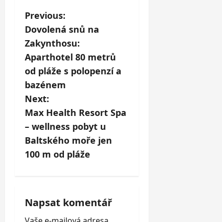
P
Previous:
Dovolená snů na
o
Zakynthosu:
s
Aparthotel 80 metrů
od pláže s polopenzí a
t
bazénem
n
Next:
Max Health Resort Spa
a
– wellness pobyt u
v
Baltského moře jen
100 m od pláže
i
g
a
Napsat komentář
Vaše e-mailová adresa