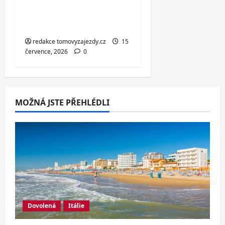
za skvělou cenu od 1
699 Kč
redakce tomovyzajezdy.cz
15
července, 2026
0
MOŽNÁ JSTE PŘEHLÉDLI
Dovolená
Itálie