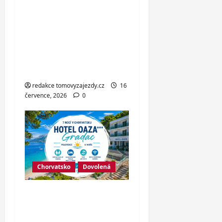
Italské Jesolo: 3*
hotel přímo u pláže
se snídaní nebo
polopenzí – ideální
dovolená u
Jaderského moře
redakce tomovyzajezdy.cz
16
července, 2026
0
Chorvatsko
Dovolená
Hotel Oaza
Gradac*** –
dovolená na