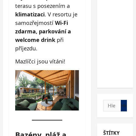
terasu s posezením a
klimatizaci
. V resortu je
samozřejmostí
Wi-Fi
zdarma, parkování a
welcome drink
při
příjezdu.
Mazlíčci jsou vítáni!
Vyhledávání
ŠTÍTKY
Bazény, pláž a