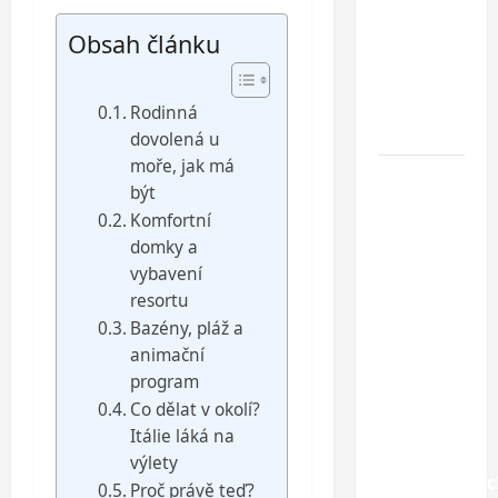
– ideální
Obsah článku
dovolená
u
Jaderského
Rodinná
moře
dovolená u
moře, jak má
Hotel
být
Oaza
Komfortní
Gradac***
domky a
–
vybavení
dovolená
resortu
na
Bazény, pláž a
Makarské
animační
riviéře
program
jen pár
Co dělat v okolí?
kroků od
Itálie láká na
jedné z
výlety
nejkrásnější
Proč právě teď?