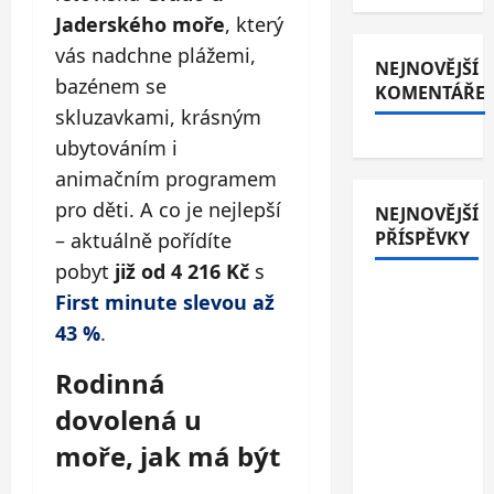
Jaderského moře
, který
vás nadchne plážemi,
NEJNOVĚJŠÍ
bazénem se
KOMENTÁŘE
skluzavkami, krásným
ubytováním i
animačním programem
pro děti. A co je nejlepší
NEJNOVĚJŠÍ
PŘÍSPĚVKY
– aktuálně pořídíte
pobyt
již od 4 216 Kč
s
Italské
First minute slevou až
Jesolo: 3*
43 %
.
hotel
přímo u
Rodinná
pláže se
dovolená u
snídaní
moře, jak má být
nebo
polopenzí