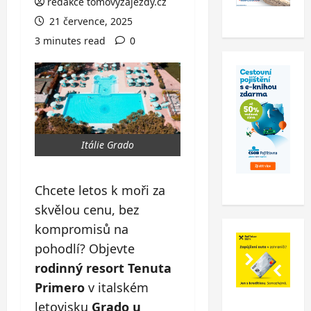
redakce tomovyzajezdy.cz
21 července, 2025
3 minutes read
0
Itálie Grado
Chcete letos k moři za
skvělou cenu, bez
kompromisů na
pohodlí? Objevte
rodinný resort Tenuta
Primero
v italském
letovisku
Grado u