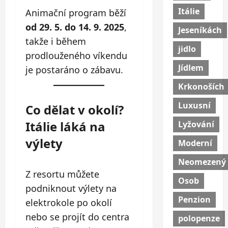
Itálie
Animační program běží
od 29. 5. do 14. 9. 2025
,
Jeseníkách
takže i během
jidlo
prodlouženého víkendu
Jídlem
je postaráno o zábavu.
Krkonoších
Luxusní
Co dělat v okolí?
Itálie láká na
Lyžování
výlety
Moderní
Neomezený
Z resortu můžete
Osob
podniknout výlety na
Penzion
elektrokole po okolí
nebo se projít do centra
polopenze