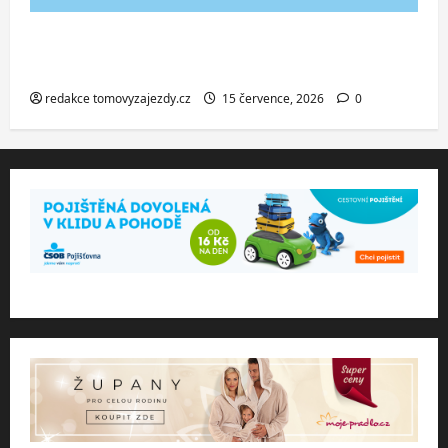
Co dělat při ztrátě cestovního dokladu
v zahraničí.
redakce tomovyzajezdy.cz
15 července, 2026
0