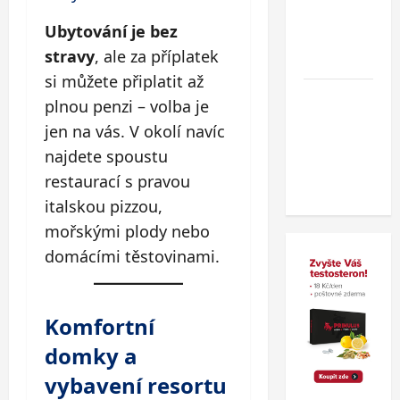
dokladu
Ubytování je bez
v
stravy
, ale za příplatek
zahraničí.
si můžete připlatit až
Nový
plnou penzi – volba je
wellness
jen na vás. V okolí navíc
hotel v
najdete spoustu
polských
restaurací s pravou
Beskydech
italskou pizzou,
mořskými plody nebo
domácími těstovinami.
Komfortní
domky a
vybavení resortu