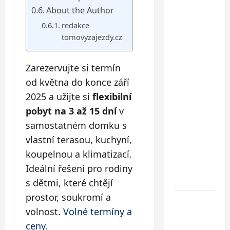
pláží
About the Author
Chorvatska
redakce
tomovyzajezdy.cz
Jednodenní
koupání
u
Zarezervujte si termín
Baltského
od května do konce září
moře ve
2025 a užijte si
flexibilní
Svinoústí
pobyt na 3 až 15 dní
v
– třídenní
samostatném domku s
autobusový
vlastní terasou, kuchyní,
zájezd za
koupelnou a klimatizací.
skvělou
cenu od 1
Ideální řešení pro rodiny
699 Kč
s dětmi, které chtějí
prostor, soukromí a
Co dělat
volnost.
Volné termíny a
při ztrátě
ceny.
cestovního