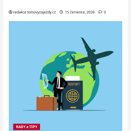
zájezd za skvělou cenu od 1 699 Kč
redakce tomovyzajezdy.cz
15 července, 2026
0
RADY a TIPY