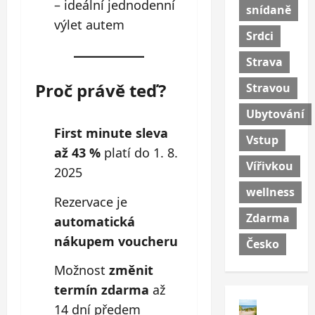
– ideální jednodenní
snídaně
výlet autem
Srdci
Strava
Proč právě teď?
Stravou
Ubytování
First minute sleva
Vstup
až 43 %
platí do 1. 8.
Vířivkou
2025
wellness
Rezervace je
Zdarma
automatická
nákupem voucheru
Česko
Možnost
změnit
termín zdarma
až
14 dní předem