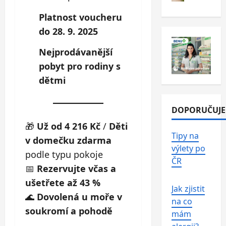
Platnost voucheru
do 28. 9. 2025
Nejprodávanější
pobyt pro rodiny s
dětmi
DOPORUČUJ
🎁
Už od 4 216 Kč
/
Děti
Tipy na
v domečku zdarma
výlety po
podle typu pokoje
ČR
📅
Rezervujte včas a
ušetřete až 43 %
Jak zjistit
🌊
Dovolená u moře v
na co
soukromí a pohodě
mám