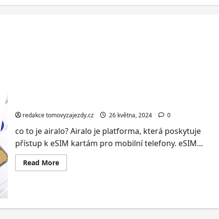
SIM karta na cestování po světě
redakce tomovyzajezdy.cz
26 května, 2024
0
co to je airalo? Airalo je platforma, která poskytuje
přístup k eSIM kartám pro mobilní telefony. eSIM...
Read
Read More
more
about
SIM
karta
na
cestování
po
světě