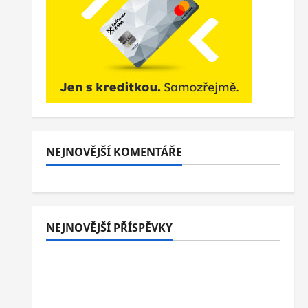
NEJNOVĚJŠÍ KOMENTÁŘE
NEJNOVĚJŠÍ PŘÍSPĚVKY
Italské Jesolo: 3* hotel přímo u pláže se
snídaní nebo polopenzí – ideální dovolená
u Jaderského moře