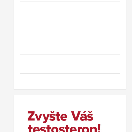
Hotel Oaza Gradac*** – dovolená na
Makarské riviéře jen pár kroků od jedné z
nejkrásnějších pláží Chorvatska
Jednodenní koupání u Baltského moře ve
Svinoústí – třídenní autobusový zájezd za
skvělou cenu od 1 699 Kč
Co dělat při ztrátě cestovního dokladu v
zahraničí.
Nový wellness hotel v polských Beskydech