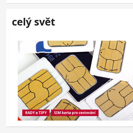
celý svět
RADY a TIPY
SIM karta pro cestování